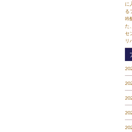
に
る
吟
た
セ
リ
20
20
20
20
20