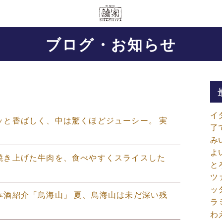
ブログ・お知らせ
イ
カリッと香ばしく、中は驚くほどジューシー。 実
了
み
よ
とり焼き上げた牛肉を、食べやすくスライスした
と
ツ
ッ
の日本酒紹介「鳥海山」 夏、鳥海山は未だ深い残
ラ
わ