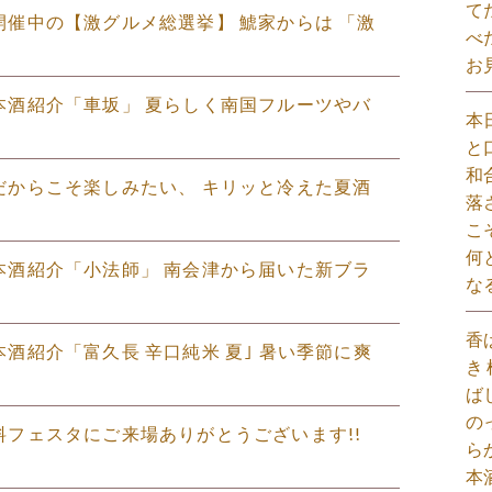
て
いま開催中の【激グルメ総選挙】 鯱家からは 「激
べ
お
の日本酒紹介「車坂」 夏らしく南国フルーツやバ
本
と
和
季節だからこそ楽しみたい、 キリッと冷えた夏酒
落
こ
何
の日本酒紹介「小法師」 南会津から届いた新ブラ
な
香
日本酒紹介「富久長 辛口純米 夏｣ 暑い季節に爽
き
ば
の
飲料フェスタにご来場ありがとうございます!! ⁡
ら
本