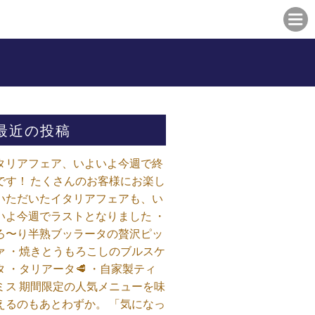
最近の投稿
タリアフェア、いよいよ今週で終
です！ たくさんのお客様にお楽し
いただいたイタリアフェアも、い
いよ今週でラストとなりました ・
ろ〜り半熟ブッラータの贅沢ピッ
ァ ・焼きとうもろこしのブルスケ
タ ・タリアータ🥩 ・自家製ティ
ミス 期間限定の人気メニューを味
えるのもあとわずか。 「気になっ