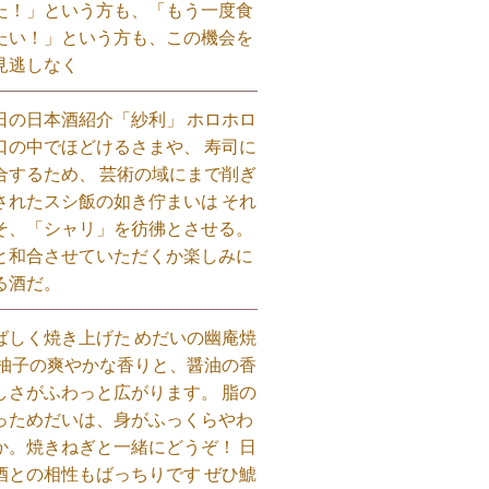
た！」という方も、「もう一度食
たい！」という方も、この機会を
見逃しなく⁡
日の日本酒紹介「紗利」 ホロホロ
口の中でほどけるさまや、 寿司に
合するため、 芸術の域にまで削ぎ
されたスシ飯の如き佇まいは それ
そ、「シャリ」を彷彿とさせる。
と和合させていただくか楽しみに
る酒だ。⁡
ばしく焼き上げた めだいの幽庵焼
 柚子の爽やかな香りと、醤油の香
しさがふわっと広がります。 脂の
っためだいは、身がふっくらやわ
か。焼きねぎと一緒にどうぞ！ 日
酒との相性もばっちりです ぜひ鯱