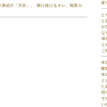
家
日本酒紹介「天吹」。 ⁡ 駆け抜けるキレ、無限カ
と
と
か
な

と
ご
本
醸
米
と
た
回
そ
い