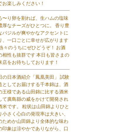
でお楽しみください！⁡
ろ〜り卵を割れば、生ハムの塩味
濃厚なチーズがひとつに。 香り豊
なバジルが爽やかなアクセントに
り、一口ごとに幸せが広がります
 熱々のうちにぜひどうぞ！ お酒
の相性も抜群です 本日も皆さまの
来店をお待ちしております！⁡
日の日本酒紹介「鳳凰美田」 試験
造としてお届けする千本錦は、酒
の王様である山田錦に比する酒米
して廣島縣の威をかけて開発され
酒米です。 粒状は山田錦よりひと
り小さく心白の発現率は大きい、
のためか山田錦より全体的な味わ
の印象は涼やかでありながら、口