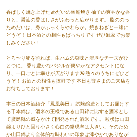
香ばしく焼き上げた めだいの幽庵焼き 柚子の爽やかな香
りと、醤油の香ばしさがふわっと広がります。 脂ののっ
ためだいは、身がふっくらやわらか。焼きねぎと一緒に
どうぞ！ 日本酒との相性もばっちりです ぜひ鯱家でお楽
しみください！⁡
とろ〜り卵を割れば、生ハムの塩味と濃厚なチーズがひ
とつに。 香り豊かなバジルが爽やかなアクセントにな
り、一口ごとに幸せが広がります🤤 熱々のうちにぜひど
うぞ！ お酒との相性も抜群です 本日も皆さまのご来店を
お待ちしております！⁡
本日の日本酒紹介「鳳凰美田」 試験醸造としてお届けす
る千本錦は、酒米の王様である山田錦に比する酒米とし
て廣島縣の威をかけて開発された酒米です。 粒状は山田
錦よりひと回り小さく心白の発現率は大きい、そのため
か山田錦より全体的な味わいの印象は涼やかでありなが