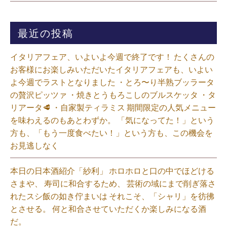
最近の投稿
イタリアフェア、いよいよ今週で終了です！ たくさんの
お客様にお楽しみいただいたイタリアフェアも、いよい
よ今週でラストとなりました ・とろ〜り半熟ブッラータ
の贅沢ピッツァ ・焼きとうもろこしのブルスケッタ ・タ
リアータ🥩 ・自家製ティラミス 期間限定の人気メニュー
を味わえるのもあとわずか。 「気になってた！」という
方も、「もう一度食べたい！」という方も、この機会を
お見逃しなく⁡
本日の日本酒紹介「紗利」 ホロホロと口の中でほどける
さまや、 寿司に和合するため、 芸術の域にまで削ぎ落さ
れたスシ飯の如き佇まいは それこそ、「シャリ」を彷彿
とさせる。 何と和合させていただくか楽しみになる酒
だ。⁡