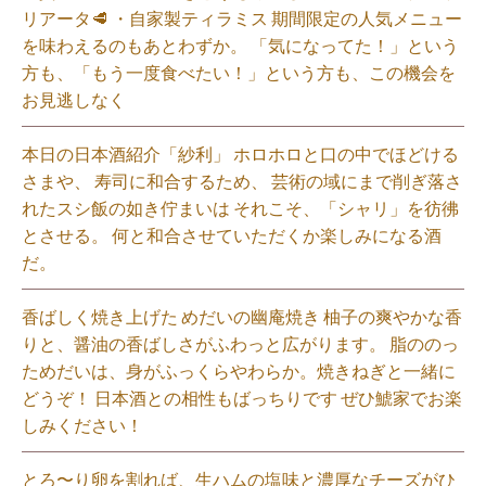
リアータ🥩 ・自家製ティラミス 期間限定の人気メニュー
を味わえるのもあとわずか。 「気になってた！」という
方も、「もう一度食べたい！」という方も、この機会を
お見逃しなく⁡
本日の日本酒紹介「紗利」 ホロホロと口の中でほどける
さまや、 寿司に和合するため、 芸術の域にまで削ぎ落さ
れたスシ飯の如き佇まいは それこそ、「シャリ」を彷彿
とさせる。 何と和合させていただくか楽しみになる酒
だ。⁡
香ばしく焼き上げた めだいの幽庵焼き 柚子の爽やかな香
りと、醤油の香ばしさがふわっと広がります。 脂ののっ
ためだいは、身がふっくらやわらか。焼きねぎと一緒に
どうぞ！ 日本酒との相性もばっちりです ぜひ鯱家でお楽
しみください！⁡
とろ〜り卵を割れば、生ハムの塩味と濃厚なチーズがひ