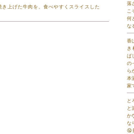
落
とり焼き上げた牛肉を、食べやすくスライスした
こ
何
な
香
き
ば
の
ら
本
家
と
と
か
な
