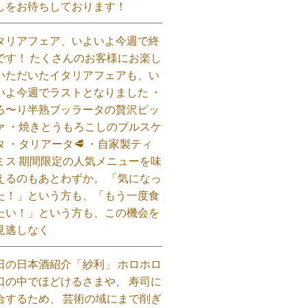
しをお待ちしております！
タリアフェア、いよいよ今週で終
です！ たくさんのお客様にお楽し
いただいたイタリアフェアも、い
いよ今週でラストとなりました ・
ろ〜り半熟ブッラータの贅沢ピッ
ァ ・焼きとうもろこしのブルスケ
タ ・タリアータ🥩 ・自家製ティ
ミス 期間限定の人気メニューを味
えるのもあとわずか。 「気になっ
た！」という方も、「もう一度食
たい！」という方も、この機会を
見逃しなく⁡
日の日本酒紹介「紗利」 ホロホロ
口の中でほどけるさまや、 寿司に
合するため、 芸術の域にまで削ぎ