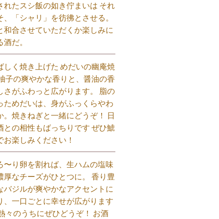
されたスシ飯の如き佇まいは それ
そ、「シャリ」を彷彿とさせる。
と和合させていただくか楽しみに
る酒だ。⁡
ばしく焼き上げた めだいの幽庵焼
 柚子の爽やかな香りと、醤油の香
しさがふわっと広がります。 脂の
っためだいは、身がふっくらやわ
か。焼きねぎと一緒にどうぞ！ 日
酒との相性もばっちりです ぜひ鯱
でお楽しみください！⁡
ろ〜り卵を割れば、生ハムの塩味
濃厚なチーズがひとつに。 香り豊
なバジルが爽やかなアクセントに
り、一口ごとに幸せが広がります
 熱々のうちにぜひどうぞ！ お酒