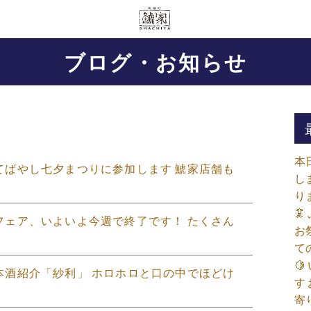
ブログ・お知らせ
本
、たてばやし七夕まつりに参加します 鯱家店舗も
し
り

リアフェア、いよいよ今週で終了です！ たくさん
お
て

の日本酒紹介「紗利」 ホロホロと口の中でほどけ
す
寄