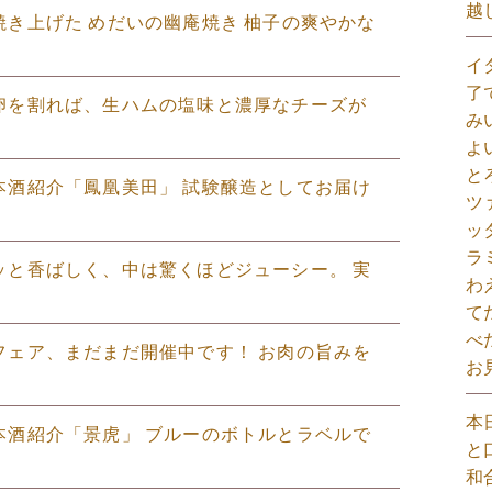
越
しく焼き上げた めだいの幽庵焼き 柚子の爽やかな
イ
了
〜り卵を割れば、生ハムの塩味と濃厚なチーズが
み
よ
と
の日本酒紹介「鳳凰美田」 試験醸造としてお届け
ツ
ッ
ラ
カリッと香ばしく、中は驚くほどジューシー。 実
わ
て
べ
リアフェア、まだまだ開催中です！ お肉の旨みを
お
本
の日本酒紹介「景虎」 ブルーのボトルとラベルで
と
和