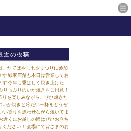
最近の投稿
日、たてばやし七夕まつりに参加
ます 鯱家店舗も本日は営業してお
ます️ 今年も香ばしく焼き上げた
 ぷりっぷりのいか焼きをご用意！
祭りを楽しみながら、ぜひ焼きた
のいか焼きと冷たい一杯をどうぞ
 いい香りを漂わせながら焼いてま
 お近くにお越しの際はぜひお立ち
りください！ 会場にて皆さまのお