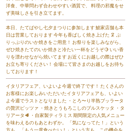
洋食、中華問わず合わせやすい酒質で、 料理の邪魔をせ
ず美味しさを引き立てます。
本日、たてばやし七夕まつりに参加します 鯱家店舗も本
日は営業しております️ 今年も香ばしく焼き上げた 🦑 ぷ
りっぷりのいか焼きをご用意！ お祭りを楽しみながら、
ぜひ焼きたてのいか焼きと冷たい一杯をどうぞ🍋 いい香
りを漂わせながら焼いてます お近くにお越しの際はぜひ
お立ち寄りください！ 会場にて皆さまのお越しをお待ち
しております！
イタリアフェア、いよいよ今週で終了です！ たくさんの
お客様にお楽しみいただいたイタリアフェアも、いよい
よ今週でラストとなりました ・とろ〜り半熟ブッラータ
の贅沢ピッツァ ・焼きとうもろこしのブルスケッタ ・タ
リアータ🥩 ・自家製ティラミス 期間限定の人気メニュー
を味わえるのもあとわずか。 「気になってた！」という
方も、「もう一度食べたい！」という方も、この機会を