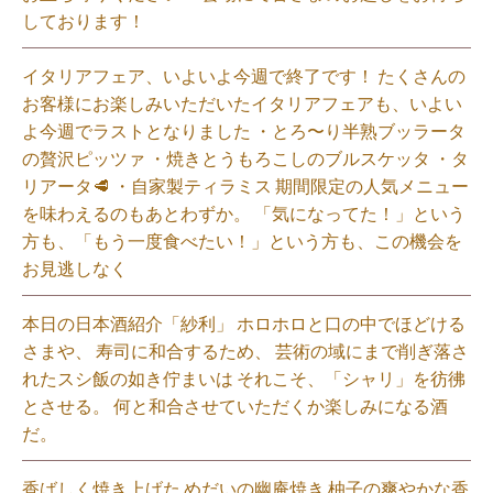
しております！
イタリアフェア、いよいよ今週で終了です！ たくさんの
お客様にお楽しみいただいたイタリアフェアも、いよい
よ今週でラストとなりました ・とろ〜り半熟ブッラータ
の贅沢ピッツァ ・焼きとうもろこしのブルスケッタ ・タ
リアータ🥩 ・自家製ティラミス 期間限定の人気メニュー
を味わえるのもあとわずか。 「気になってた！」という
方も、「もう一度食べたい！」という方も、この機会を
お見逃しなく⁡
本日の日本酒紹介「紗利」 ホロホロと口の中でほどける
さまや、 寿司に和合するため、 芸術の域にまで削ぎ落さ
れたスシ飯の如き佇まいは それこそ、「シャリ」を彷彿
とさせる。 何と和合させていただくか楽しみになる酒
だ。⁡
香ばしく焼き上げた めだいの幽庵焼き 柚子の爽やかな香