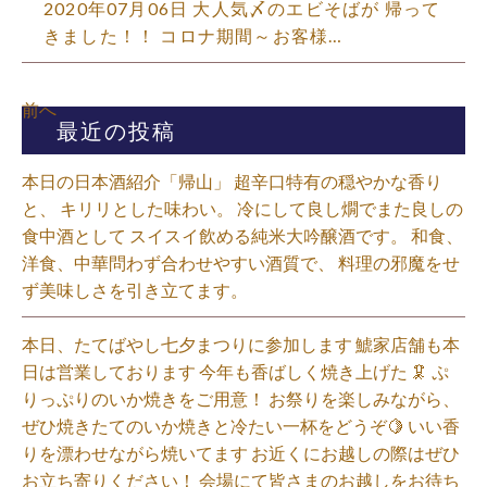
2020年07月06日 大人気〆のエビそばが 帰って
きました！！ コロナ期間～お客様…
前へ
最近の投稿
本日の日本酒紹介「帰山」 超辛口特有の穏やかな香り
と、 キリリとした味わい。 冷にして良し燗でまた良しの
食中酒として スイスイ飲める純米大吟醸酒です。 和食、
洋食、中華問わず合わせやすい酒質で、 料理の邪魔をせ
ず美味しさを引き立てます。
本日、たてばやし七夕まつりに参加します 鯱家店舗も本
日は営業しております️ 今年も香ばしく焼き上げた 🦑 ぷ
りっぷりのいか焼きをご用意！ お祭りを楽しみながら、
ぜひ焼きたてのいか焼きと冷たい一杯をどうぞ🍋 いい香
りを漂わせながら焼いてます お近くにお越しの際はぜひ
お立ち寄りください！ 会場にて皆さまのお越しをお待ち