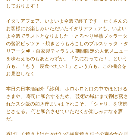
しております！
イタリアフェア、いよいよ今週で終了です！ たくさんの
お客様にお楽しみいただいたイタリアフェアも、いよい
よ今週でラストとなりました ・とろ〜り半熟ブッラータ
の贅沢ピッツァ ・焼きとうもろこしのブルスケッタ ・タ
リアータ🥩 ・自家製ティラミス 期間限定の人気メニュー
を味わえるのもあとわずか。 「気になってた！」という
方も、「もう一度食べたい！」という方も、この機会を
お見逃しなく⁡
本日の日本酒紹介「紗利」 ホロホロと口の中でほどける
さまや、 寿司に和合するため、 芸術の域にまで削ぎ落さ
れたスシ飯の如き佇まいは それこそ、「シャリ」を彷彿
とさせる。 何と和合させていただくか楽しみになる酒
だ。⁡
香ばしく焼き上げた めだいの幽庵焼き 柚子の爽やかな香