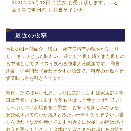
2020年05月13日 ご注文 お受け致します。 …と
言う事で明日の お弁当ラインナ…
前へ
最近の投稿
本日の日本酒紹介「帰山」 超辛口特有の穏やかな香り
と、 キリリとした味わい。 冷にして良し燗でまた良しの
食中酒として スイスイ飲める純米大吟醸酒です。 和食、
洋食、中華問わず合わせやすい酒質で、 料理の邪魔をせ
ず美味しさを引き立てます。
本日、たてばやし七夕まつりに参加します 鯱家店舗も本
日は営業しております️ 今年も香ばしく焼き上げた 🦑 ぷ
りっぷりのいか焼きをご用意！ お祭りを楽しみながら、
ぜひ焼きたてのいか焼きと冷たい一杯をどうぞ🍋 いい香
りを漂わせながら焼いてます お近くにお越しの際はぜひ
お立ち寄りください！ 会場にて皆さまのお越しをお待ち