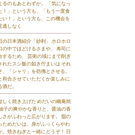
えるのもあとわずか。 「気になっ
た！」という方も、「もう一度食
たい！」という方も、この機会を
見逃しなく⁡
日の日本酒紹介「紗利」 ホロホロ
口の中でほどけるさまや、 寿司に
合するため、 芸術の域にまで削ぎ
されたスシ飯の如き佇まいは それ
そ、「シャリ」を彷彿とさせる。
と和合させていただくか楽しみに
る酒だ。⁡
ばしく焼き上げた めだいの幽庵焼
 柚子の爽やかな香りと、醤油の香
しさがふわっと広がります。 脂の
っためだいは、身がふっくらやわ
か。焼きねぎと一緒にどうぞ！ 日