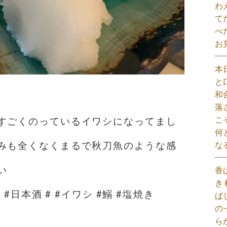
わ
て
べ
お
本
と
和
落
こ
すごくのっているイワシになってまし
何
みも全くなくまるで秋刀魚のような感
な
い
香
き
 #日本酒 # #イワシ #鰯 #塩焼き
ば
の
ら