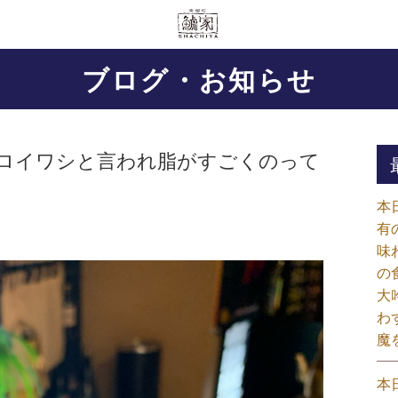
ブログ・お知らせ
トロイワシと言われ脂がすごくのって
本
有
味
の
大
わ
魔
本