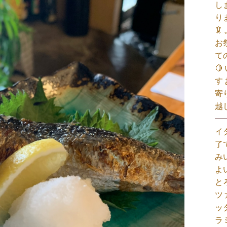
し
り

お
て

す
寄
越
イ
了
み
よ
と
ツ
ッ
ラ