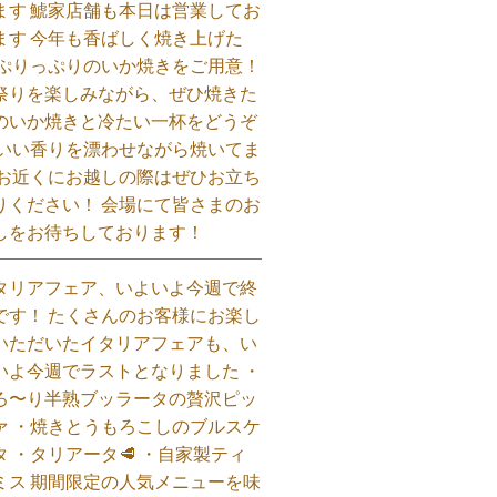
ます 鯱家店舗も本日は営業してお
ます️ 今年も香ばしく焼き上げた
 ぷりっぷりのいか焼きをご用意！
祭りを楽しみながら、ぜひ焼きた
のいか焼きと冷たい一杯をどうぞ
 いい香りを漂わせながら焼いてま
 お近くにお越しの際はぜひお立ち
りください！ 会場にて皆さまのお
しをお待ちしております！
タリアフェア、いよいよ今週で終
です！ たくさんのお客様にお楽し
いただいたイタリアフェアも、い
いよ今週でラストとなりました ・
ろ〜り半熟ブッラータの贅沢ピッ
ァ ・焼きとうもろこしのブルスケ
タ ・タリアータ🥩 ・自家製ティ
ミス 期間限定の人気メニューを味