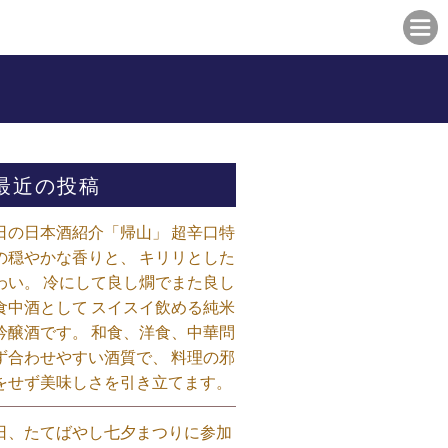
最近の投稿
日の日本酒紹介「帰山」 超辛口特
の穏やかな香りと、 キリリとした
わい。 冷にして良し燗でまた良し
食中酒として スイスイ飲める純米
吟醸酒です。 和食、洋食、中華問
ず合わせやすい酒質で、 料理の邪
をせず美味しさを引き立てます。
日、たてばやし七夕まつりに参加