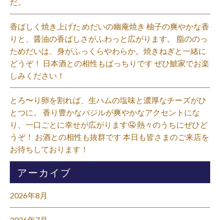
だ。⁡
香ばしく焼き上げた めだいの幽庵焼き 柚子の爽やかな香
りと、醤油の香ばしさがふわっと広がります。 脂ののっ
ためだいは、身がふっくらやわらか。焼きねぎと一緒に
どうぞ！ 日本酒との相性もばっちりです ぜひ鯱家でお楽
しみください！⁡
とろ〜り卵を割れば、生ハムの塩味と濃厚なチーズがひ
とつに。 香り豊かなバジルが爽やかなアクセントにな
り、一口ごとに幸せが広がります🤤 熱々のうちにぜひど
うぞ！ お酒との相性も抜群です 本日も皆さまのご来店を
お待ちしております！⁡
アーカイブ
2026年8月
2026年7月