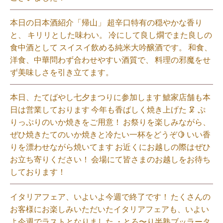
本日の日本酒紹介「帰山」 超辛口特有の穏やかな香り
と、 キリリとした味わい。 冷にして良し燗でまた良しの
食中酒として スイスイ飲める純米大吟醸酒です。 和食、
洋食、中華問わず合わせやすい酒質で、 料理の邪魔をせ
ず美味しさを引き立てます。
本日、たてばやし七夕まつりに参加します 鯱家店舗も本
日は営業しております️ 今年も香ばしく焼き上げた 🦑 ぷ
りっぷりのいか焼きをご用意！ お祭りを楽しみながら、
ぜひ焼きたてのいか焼きと冷たい一杯をどうぞ🍋 いい香
りを漂わせながら焼いてます お近くにお越しの際はぜひ
お立ち寄りください！ 会場にて皆さまのお越しをお待ち
しております！
イタリアフェア、いよいよ今週で終了です！ たくさんの
お客様にお楽しみいただいたイタリアフェアも、いよい
よ今週でラストとなりました ・とろ〜り半熟ブッラータ