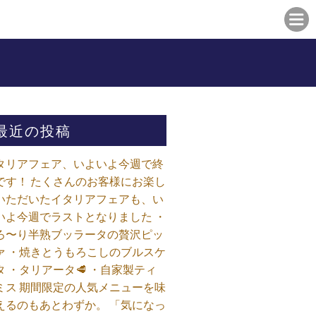
最近の投稿
タリアフェア、いよいよ今週で終
です！ たくさんのお客様にお楽し
いただいたイタリアフェアも、い
いよ今週でラストとなりました ・
ろ〜り半熟ブッラータの贅沢ピッ
ァ ・焼きとうもろこしのブルスケ
タ ・タリアータ🥩 ・自家製ティ
ミス 期間限定の人気メニューを味
えるのもあとわずか。 「気になっ