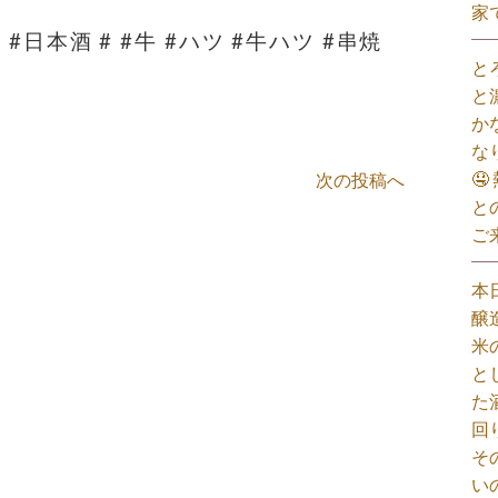
家
#日本酒 # #牛 #ハツ #牛ハツ #串焼
と
と
か
な

次の投稿へ
と
ご
本
醸
米
と
た
回
そ
い