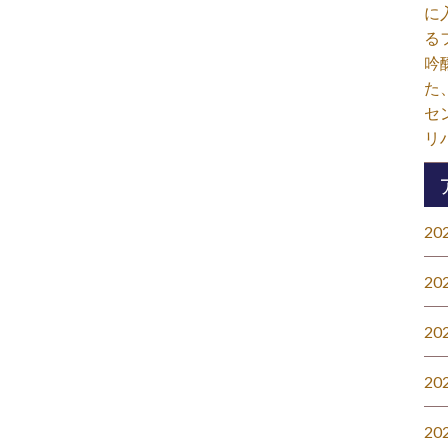
に
る
吟
た
セ
リ
20
20
20
20
20