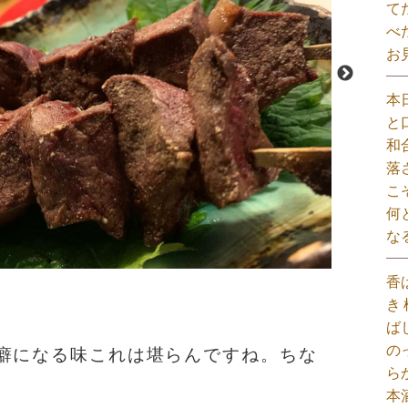
て
べ
お
本
と
和
落
こ
何
な
香
き
ば
の
癖になる味これは堪らんですね。ちな
ら
本