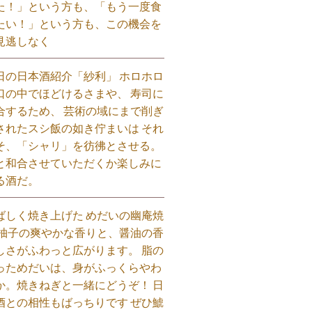
た！」という方も、「もう一度食
たい！」という方も、この機会を
見逃しなく⁡
日の日本酒紹介「紗利」 ホロホロ
口の中でほどけるさまや、 寿司に
合するため、 芸術の域にまで削ぎ
されたスシ飯の如き佇まいは それ
そ、「シャリ」を彷彿とさせる。
と和合させていただくか楽しみに
る酒だ。⁡
ばしく焼き上げた めだいの幽庵焼
 柚子の爽やかな香りと、醤油の香
しさがふわっと広がります。 脂の
っためだいは、身がふっくらやわ
か。焼きねぎと一緒にどうぞ！ 日
酒との相性もばっちりです ぜひ鯱