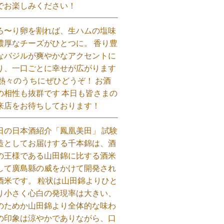
でお楽しみください！⁡
ろ〜り卵を割れば、生ハムの塩味
濃厚なチーズがひとつに。 香り豊
なバジルが爽やかなアクセントに
り、一口ごとに幸せが広がります
 熱々のうちにぜひどうぞ！ お酒
の相性も抜群です 本日も皆さまの
来店をお待ちしております！⁡
日の日本酒紹介「鳳凰美田」 試験
造としてお届けする千本錦は、酒
の王様である山田錦に比する酒米
して廣島縣の威をかけて開発され
酒米です。 粒状は山田錦よりひと
り小さく心白の発現率は大きい、
のためか山田錦より全体的な味わ
の印象は涼やかでありながら、口