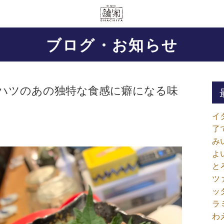
ブログ・お知らせ
 ハツのあの独特な食感に癖になる味
イ
了
み
よ
と
ツ
ッ
ラ
わ