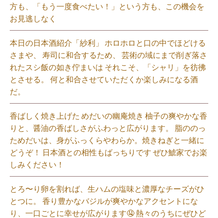
方も、「もう一度食べたい！」という方も、この機会を
お見逃しなく⁡
本日の日本酒紹介「紗利」 ホロホロと口の中でほどける
さまや、 寿司に和合するため、 芸術の域にまで削ぎ落さ
れたスシ飯の如き佇まいは それこそ、「シャリ」を彷彿
とさせる。 何と和合させていただくか楽しみになる酒
だ。⁡
香ばしく焼き上げた めだいの幽庵焼き 柚子の爽やかな香
りと、醤油の香ばしさがふわっと広がります。 脂ののっ
ためだいは、身がふっくらやわらか。焼きねぎと一緒に
どうぞ！ 日本酒との相性もばっちりです ぜひ鯱家でお楽
しみください！⁡
とろ〜り卵を割れば、生ハムの塩味と濃厚なチーズがひ
とつに。 香り豊かなバジルが爽やかなアクセントにな
り、一口ごとに幸せが広がります🤤 熱々のうちにぜひど