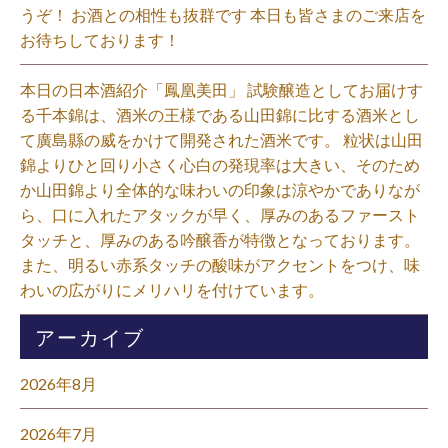
うぞ！ お酒との相性も抜群です 本日も皆さまのご来店を
お待ちしております！⁡
本日の日本酒紹介「鳳凰美田」 試験醸造としてお届けす
る千本錦は、酒米の王様である山田錦に比する酒米とし
て廣島縣の威をかけて開発された酒米です。 粒状は山田
錦よりひと回り小さく心白の発現率は大きい、そのため
か山田錦より全体的な味わいの印象は涼やかでありなが
ら、口に入れたアタックが早く、厚みのあるファースト
タッチと、厚みのある吟醸香が特徴となっております。
また、明るい赤系タッチの酸味がアクセントをつけ、味
わいの広がりにメリハリを付けています。⁡
アーカイブ
2026年8月
2026年7月