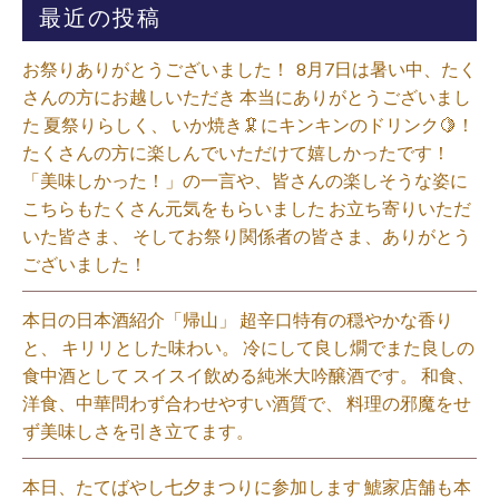
最近の投稿
お祭りありがとうございました！ ⁡ 8月7日は暑い中、たく
さんの方にお越しいただき 本当にありがとうございまし
た 夏祭りらしく、 いか焼き🦑にキンキンのドリンク🍋！
たくさんの方に楽しんでいただけて嬉しかったです！
「美味しかった！」の一言や、皆さんの楽しそうな姿に
こちらもたくさん元気をもらいました️ お立ち寄りいただ
いた皆さま、 そしてお祭り関係者の皆さま、ありがとう
ございました！⁡
本日の日本酒紹介「帰山」 超辛口特有の穏やかな香り
と、 キリリとした味わい。 冷にして良し燗でまた良しの
食中酒として スイスイ飲める純米大吟醸酒です。 和食、
洋食、中華問わず合わせやすい酒質で、 料理の邪魔をせ
ず美味しさを引き立てます。
本日、たてばやし七夕まつりに参加します 鯱家店舗も本