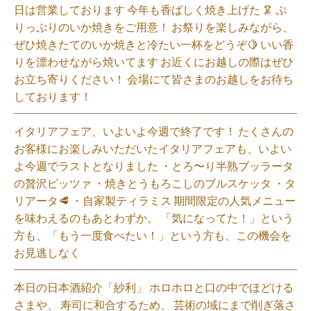
日は営業しております️ 今年も香ばしく焼き上げた 🦑 ぷ
りっぷりのいか焼きをご用意！ お祭りを楽しみながら、
ぜひ焼きたてのいか焼きと冷たい一杯をどうぞ🍋 いい香
りを漂わせながら焼いてます お近くにお越しの際はぜひ
お立ち寄りください！ 会場にて皆さまのお越しをお待ち
しております！
イタリアフェア、いよいよ今週で終了です！ たくさんの
お客様にお楽しみいただいたイタリアフェアも、いよい
よ今週でラストとなりました ・とろ〜り半熟ブッラータ
の贅沢ピッツァ ・焼きとうもろこしのブルスケッタ ・タ
リアータ🥩 ・自家製ティラミス 期間限定の人気メニュー
を味わえるのもあとわずか。 「気になってた！」という
方も、「もう一度食べたい！」という方も、この機会を
お見逃しなく⁡
本日の日本酒紹介「紗利」 ホロホロと口の中でほどける
さまや、 寿司に和合するため、 芸術の域にまで削ぎ落さ