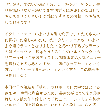
ぜひ焼きたてのいか焼きと冷たい一杯をどうぞ🍋 いい香
りを漂わせながら焼いてます お近くにお越しの際はぜひ
お立ち寄りください！ 会場にて皆さまのお越しをお待ち
しております！
イタリアフェア、いよいよ今週で終了です！ たくさんの
お客様にお楽しみいただいたイタリアフェアも、いよい
よ今週でラストとなりました ・とろ〜り半熟ブッラータ
の贅沢ピッツァ ・焼きとうもろこしのブルスケッタ ・タ
リアータ🥩 ・自家製ティラミス 期間限定の人気メニュー
を味わえるのもあとわずか。 「気になってた！」という
方も、「もう一度食べたい！」という方も、この機会を
お見逃しなく⁡
本日の日本酒紹介「紗利」 ホロホロと口の中でほどける
さまや、 寿司に和合するため、 芸術の域にまで削ぎ落さ
れたスシ飯の如き佇まいは それこそ、「シャリ」を彷彿
とさせる。 何と和合させていただくか楽しみになる酒