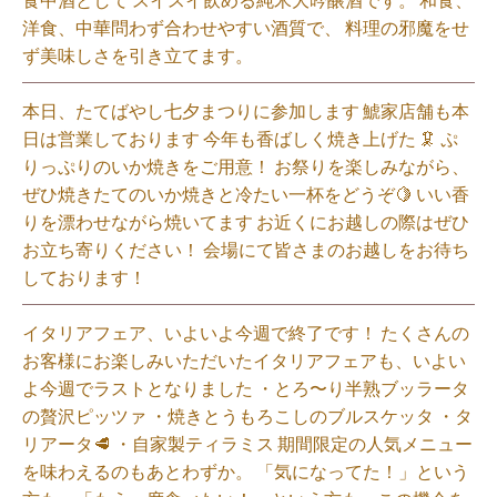
洋食、中華問わず合わせやすい酒質で、 料理の邪魔をせ
ず美味しさを引き立てます。
本日、たてばやし七夕まつりに参加します 鯱家店舗も本
日は営業しております️ 今年も香ばしく焼き上げた 🦑 ぷ
りっぷりのいか焼きをご用意！ お祭りを楽しみながら、
ぜひ焼きたてのいか焼きと冷たい一杯をどうぞ🍋 いい香
りを漂わせながら焼いてます お近くにお越しの際はぜひ
お立ち寄りください！ 会場にて皆さまのお越しをお待ち
しております！
イタリアフェア、いよいよ今週で終了です！ たくさんの
お客様にお楽しみいただいたイタリアフェアも、いよい
よ今週でラストとなりました ・とろ〜り半熟ブッラータ
の贅沢ピッツァ ・焼きとうもろこしのブルスケッタ ・タ
リアータ🥩 ・自家製ティラミス 期間限定の人気メニュー
を味わえるのもあとわずか。 「気になってた！」という