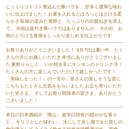
じっくりコトコト煮込んだ豚バラを、 甘辛く濃厚な味わ
いに仕上げました！ お箸を入れるとほろっとほどける柔
らかさ🤤 味の染みた煮卵と、たっぷりの白髪ねぎを添え
て。 今回は皮付き豚バラではありませんが、 その分、お
肉のとろける食感をしっかり楽しめる仕上がりです⁡
お祭りありがとうございました！ ⁡ 8月7日は暑い中、たく
さんの方にお越しいただき 本当にありがとうございまし
た 夏祭りらしく、 いか焼き🦑にキンキンのドリンク🍋！
たくさんの方に楽しんでいただけて嬉しかったです！
「美味しかった！」の一言や、皆さんの楽しそうな姿に
こちらもたくさん元気をもらいました️ お立ち寄りいただ
いた皆さま、 そしてお祭り関係者の皆さま、ありがとう
ございました！⁡
本日の日本酒紹介「帰山」 超辛口特有の穏やかな香り
と、 キリリとした味わい。 冷にして良し燗でまた良しの
食中酒として スイスイ飲める純米大吟醸酒です。 和食、