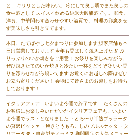
と、 キリリとした味わい。 冷にして良し燗でまた良しの
食中酒として スイスイ飲める純米大吟醸酒です。 和食、
洋食、中華問わず合わせやすい酒質で、 料理の邪魔をせ
ず美味しさを引き立てます。
本日、たてばやし七夕まつりに参加します 鯱家店舗も本
日は営業しております️ 今年も香ばしく焼き上げた 🦑 ぷ
りっぷりのいか焼きをご用意！ お祭りを楽しみながら、
ぜひ焼きたてのいか焼きと冷たい一杯をどうぞ🍋 いい香
りを漂わせながら焼いてます お近くにお越しの際はぜひ
お立ち寄りください！ 会場にて皆さまのお越しをお待ち
しております！
イタリアフェア、いよいよ今週で終了です！ たくさんの
お客様にお楽しみいただいたイタリアフェアも、いよい
よ今週でラストとなりました ・とろ〜り半熟ブッラータ
の贅沢ピッツァ ・焼きとうもろこしのブルスケッタ ・タ
リアータ🥩 ・自家製ティラミス 期間限定の人気メニュー