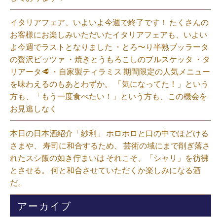
イタリアフェア、いよいよ今週で終了です！ たくさんの
お客様にお楽しみいただいたイタリアフェアも、いよい
よ今週でラストとなりました ・とろ〜り半熟ブッラータ
の贅沢ピッツァ ・焼きとうもろこしのブルスケッタ ・タ
リアータ🥩 ・自家製ティラミス 期間限定の人気メニュー
を味わえるのもあとわずか。 「気になってた！」という
方も、「もう一度食べたい！」という方も、この機会を
お見逃しなく⁡
本日の日本酒紹介「紗利」 ホロホロと口の中でほどける
さまや、 寿司に和合するため、 芸術の域にまで削ぎ落さ
れたスシ飯の如き佇まいは それこそ、「シャリ」を彷彿
とさせる。 何と和合させていただくか楽しみになる酒
だ。⁡
アーカイブ