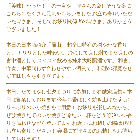
「美味しかった！」の一言や、皆さんの楽しそうな姿に
こちらもたくさん元気をもらいました️ お立ち寄りいただ
いた皆さま、 そしてお祭り関係者の皆さま、ありがとう
ございました！⁡
本日の日本酒紹介「帰山」 超辛口特有の穏やかな香り
と、 キリリとした味わい。 冷にして良し燗でまた良しの
食中酒として スイスイ飲める純米大吟醸酒です。 和食、
洋食、中華問わず合わせやすい酒質で、 料理の邪魔をせ
ず美味しさを引き立てます。
本日、たてばやし七夕まつりに参加します 鯱家店舗も本
日は営業しております️ 今年も香ばしく焼き上げた 🦑 ぷ
りっぷりのいか焼きをご用意！ お祭りを楽しみながら、
ぜひ焼きたてのいか焼きと冷たい一杯をどうぞ🍋 いい香
りを漂わせながら焼いてます お近くにお越しの際はぜひ
お立ち寄りください！ 会場にて皆さまのお越しをお待ち
しております！