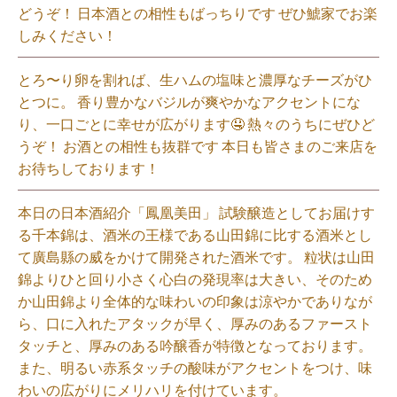
どうぞ！ 日本酒との相性もばっちりです ぜひ鯱家でお楽
しみください！⁡
とろ〜り卵を割れば、生ハムの塩味と濃厚なチーズがひ
とつに。 香り豊かなバジルが爽やかなアクセントにな
り、一口ごとに幸せが広がります🤤 熱々のうちにぜひど
うぞ！ お酒との相性も抜群です 本日も皆さまのご来店を
お待ちしております！⁡
本日の日本酒紹介「鳳凰美田」 試験醸造としてお届けす
る千本錦は、酒米の王様である山田錦に比する酒米とし
て廣島縣の威をかけて開発された酒米です。 粒状は山田
錦よりひと回り小さく心白の発現率は大きい、そのため
か山田錦より全体的な味わいの印象は涼やかでありなが
ら、口に入れたアタックが早く、厚みのあるファースト
タッチと、厚みのある吟醸香が特徴となっております。
また、明るい赤系タッチの酸味がアクセントをつけ、味
わいの広がりにメリハリを付けています。⁡