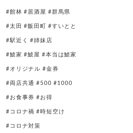
#館林 #居酒屋 #群馬県
#太田 #飯田町 #すいとと
#駅近く #姉妹店
#鯱家 #鯱屋 #本当は鯱家
#オリジナル #金券
#両店共通 #500 #1000
#お食事券 #お得
#コロナ禍 #時短空け
#コロナ対策