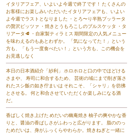
イタリアフェア、いよいよ今週で終了です！ たくさんの
お客様にお楽しみいただいたイタリアフェアも、いよい
よ今週でラストとなりました ・とろ〜り半熟ブッラータ
の贅沢ピッツァ ・焼きとうもろこしのブルスケッタ ・タ
リアータ🥩 ・自家製ティラミス 期間限定の人気メニュー
を味わえるのもあとわずか。 「気になってた！」という
方も、「もう一度食べたい！」という方も、この機会を
お見逃しなく⁡
本日の日本酒紹介「紗利」 ホロホロと口の中でほどける
さまや、 寿司に和合するため、 芸術の域にまで削ぎ落さ
れたスシ飯の如き佇まいは それこそ、「シャリ」を彷彿
とさせる。 何と和合させていただくか楽しみになる酒
だ。⁡
香ばしく焼き上げた めだいの幽庵焼き 柚子の爽やかな香
りと、醤油の香ばしさがふわっと広がります。 脂ののっ
ためだいは、身がふっくらやわらか。焼きねぎと一緒に