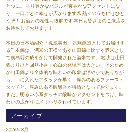
とつに。 香り豊かなバジルが爽やかなアクセントにな
り、一口ごとに幸せが広がります🤤 熱々のうちにぜひど
うぞ！ お酒との相性も抜群です 本日も皆さまのご来店を
お待ちしております！⁡
本日の日本酒紹介「鳳凰美田」 試験醸造としてお届けす
る千本錦は、酒米の王様である山田錦に比する酒米とし
て廣島縣の威をかけて開発された酒米です。 粒状は山田
錦よりひと回り小さく心白の発現率は大きい、そのため
か山田錦より全体的な味わいの印象は涼やかでありなが
ら、口に入れたアタックが早く、厚みのあるファースト
タッチと、厚みのある吟醸香が特徴となっております。
また、明るい赤系タッチの酸味がアクセントをつけ、味
わいの広がりにメリハリを付けています。⁡
アーカイブ
2026年8月