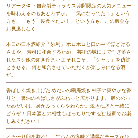
リアータ🥩 ・自家製ティラミス 期間限定の人気メニュー
を味わえるのもあとわずか。 「気になってた！」という
方も、「もう一度食べたい！」という方も、この機会を
お見逃しなく⁡
本日の日本酒紹介「紗利」 ホロホロと口の中でほどける
さまや、 寿司に和合するため、 芸術の域にまで削ぎ落さ
れたスシ飯の如き佇まいは それこそ、「シャリ」を彷彿
とさせる。 何と和合させていただくか楽しみになる酒
だ。⁡
香ばしく焼き上げた めだいの幽庵焼き 柚子の爽やかな香
りと、醤油の香ばしさがふわっと広がります。 脂ののっ
ためだいは、身がふっくらやわらか。焼きねぎと一緒に
どうぞ！ 日本酒との相性もばっちりです ぜひ鯱家でお楽
しみください！⁡
とろ〜り卵を割れば、生ハムの塩味と濃厚なチーズがひ