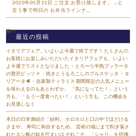
2020年05月21日 ご注文 お受け致します。 …と
言う事で明日の お弁当ラインナ…
前へ
最近の投稿
イタリアフェア、いよいよ今週で終了です！ たくさんの
お客様にお楽しみいただいたイタリアフェアも、いよい
よ今週でラストとなりました ・とろ〜り半熟ブッラータ
の贅沢ピッツァ ・焼きとうもろこしのブルスケッタ ・タ
リアータ🥩 ・自家製ティラミス 期間限定の人気メニュー
を味わえるのもあとわずか。 「気になってた！」という
方も、「もう一度食べたい！」という方も、この機会を
お見逃しなく⁡
本日の日本酒紹介「紗利」 ホロホロと口の中でほどける
さまや、 寿司に和合するため、 芸術の域にまで削ぎ落さ
れたスシ飯の如き佇まいは それこそ、「シャリ」を彷彿