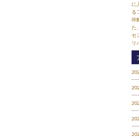
に
る
吟
た
セ
リ
20
20
20
20
20