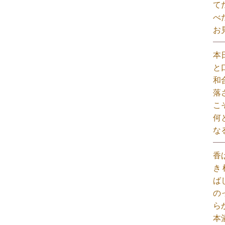
て
べ
お
本
と
和
落
こ
何
な
香
き
ば
の
ら
本