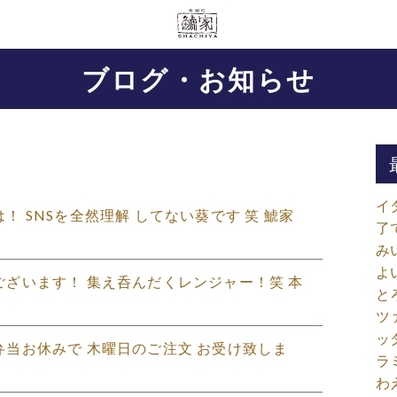
ブログ・お知らせ
イ
んは！ SNSを全然理解 してない葵です 笑 鯱家
了
み
よ
ようございます！ 集え呑んだくレンジャー！笑 本
と
ツ
ッ
はお弁当お休みで 木曜日のご注文 お受け致しま
ラ
わ