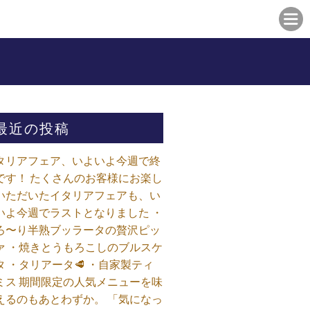
最近の投稿
タリアフェア、いよいよ今週で終
です！ たくさんのお客様にお楽し
いただいたイタリアフェアも、い
いよ今週でラストとなりました ・
ろ〜り半熟ブッラータの贅沢ピッ
ァ ・焼きとうもろこしのブルスケ
タ ・タリアータ🥩 ・自家製ティ
ミス 期間限定の人気メニューを味
えるのもあとわずか。 「気になっ