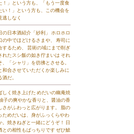
た！」という方も、「もう一度食
たい！」という方も、この機会を
見逃しなく⁡
日の日本酒紹介「紗利」 ホロホロ
口の中でほどけるさまや、 寿司に
合するため、 芸術の域にまで削ぎ
されたスシ飯の如き佇まいは それ
そ、「シャリ」を彷彿とさせる。
と和合させていただくか楽しみに
る酒だ。⁡
ばしく焼き上げた めだいの幽庵焼
 柚子の爽やかな香りと、醤油の香
しさがふわっと広がります。 脂の
っためだいは、身がふっくらやわ
か。焼きねぎと一緒にどうぞ！ 日
酒との相性もばっちりです ぜひ鯱