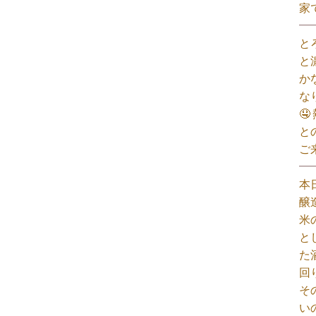
家
と
と
か
な

と
ご
本
醸
米
と
た
回
そ
い