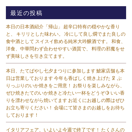
最近の投稿
本日の日本酒紹介「帰山」 超辛口特有の穏やかな香り
と、 キリリとした味わい。 冷にして良し燗でまた良しの
食中酒として スイスイ飲める純米大吟醸酒です。 和食、
洋食、中華問わず合わせやすい酒質で、 料理の邪魔をせ
ず美味しさを引き立てます。
本日、たてばやし七夕まつりに参加します 鯱家店舗も本
日は営業しております️ 今年も香ばしく焼き上げた 🦑 ぷ
りっぷりのいか焼きをご用意！ お祭りを楽しみながら、
ぜひ焼きたてのいか焼きと冷たい一杯をどうぞ🍋 いい香
りを漂わせながら焼いてます お近くにお越しの際はぜひ
お立ち寄りください！ 会場にて皆さまのお越しをお待ち
しております！
イタリアフェア、いよいよ今週で終了です！ たくさんの