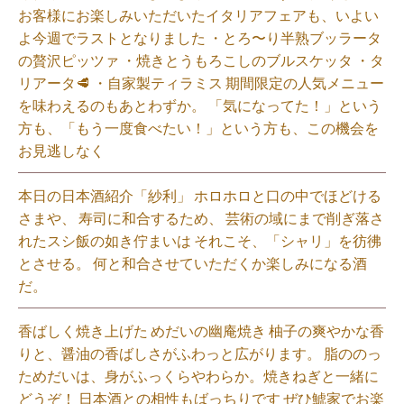
お客様にお楽しみいただいたイタリアフェアも、いよい
よ今週でラストとなりました ・とろ〜り半熟ブッラータ
の贅沢ピッツァ ・焼きとうもろこしのブルスケッタ ・タ
リアータ🥩 ・自家製ティラミス 期間限定の人気メニュー
を味わえるのもあとわずか。 「気になってた！」という
方も、「もう一度食べたい！」という方も、この機会を
お見逃しなく⁡
本日の日本酒紹介「紗利」 ホロホロと口の中でほどける
さまや、 寿司に和合するため、 芸術の域にまで削ぎ落さ
れたスシ飯の如き佇まいは それこそ、「シャリ」を彷彿
とさせる。 何と和合させていただくか楽しみになる酒
だ。⁡
香ばしく焼き上げた めだいの幽庵焼き 柚子の爽やかな香
りと、醤油の香ばしさがふわっと広がります。 脂ののっ
ためだいは、身がふっくらやわらか。焼きねぎと一緒に
どうぞ！ 日本酒との相性もばっちりです ぜひ鯱家でお楽