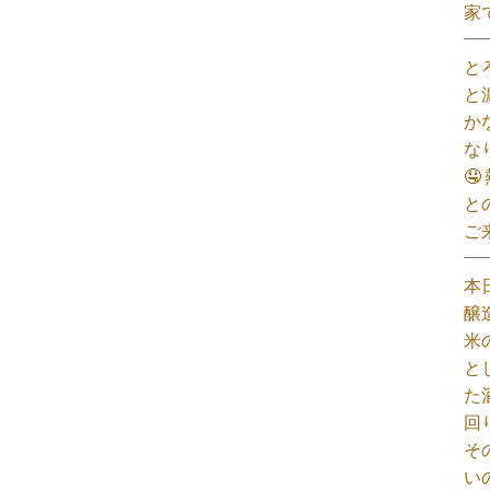
家
と
と
か
な

と
ご
本
醸
米
と
た
回
そ
い