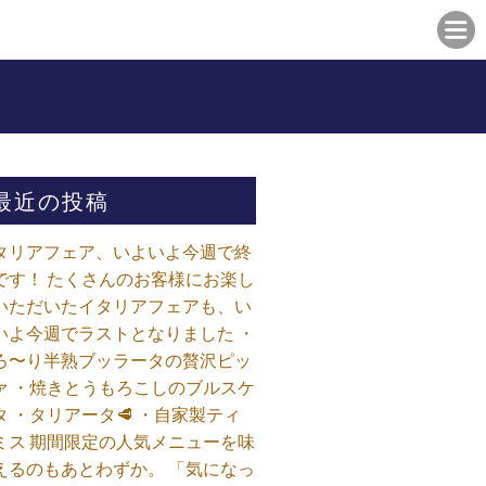
最近の投稿
タリアフェア、いよいよ今週で終
です！ たくさんのお客様にお楽し
いただいたイタリアフェアも、い
いよ今週でラストとなりました ・
ろ〜り半熟ブッラータの贅沢ピッ
ァ ・焼きとうもろこしのブルスケ
タ ・タリアータ🥩 ・自家製ティ
ミス 期間限定の人気メニューを味
えるのもあとわずか。 「気になっ