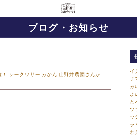
ブログ・お知らせ
イ
ちは！ シークワサー みかん 山野井農園さんか
了
み
よ
と
ツ
ッ
ラ
わ