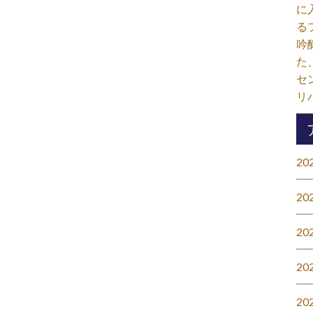
に
る
吟
た
セ
リ
20
20
20
20
20