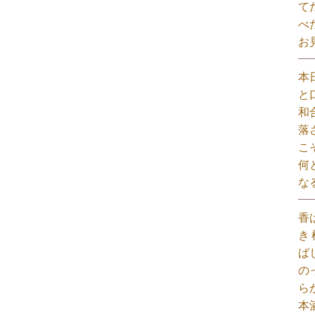
て
べ
お
本
と
和
落
こ
何
な
香
き
ば
の
ら
本