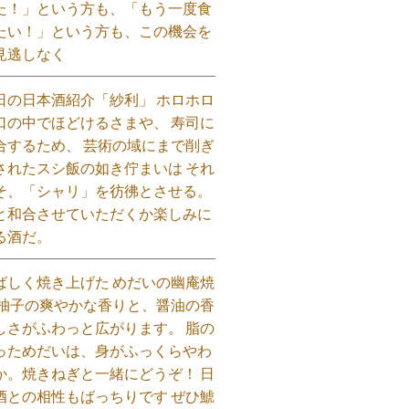
た！」という方も、「もう一度食
たい！」という方も、この機会を
見逃しなく⁡
日の日本酒紹介「紗利」 ホロホロ
口の中でほどけるさまや、 寿司に
合するため、 芸術の域にまで削ぎ
されたスシ飯の如き佇まいは それ
そ、「シャリ」を彷彿とさせる。
と和合させていただくか楽しみに
る酒だ。⁡
ばしく焼き上げた めだいの幽庵焼
 柚子の爽やかな香りと、醤油の香
しさがふわっと広がります。 脂の
っためだいは、身がふっくらやわ
か。焼きねぎと一緒にどうぞ！ 日
酒との相性もばっちりです ぜひ鯱