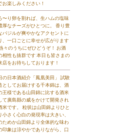
でお楽しみください！⁡
ろ〜り卵を割れば、生ハムの塩味
濃厚なチーズがひとつに。 香り豊
なバジルが爽やかなアクセントに
り、一口ごとに幸せが広がります
 熱々のうちにぜひどうぞ！ お酒
の相性も抜群です 本日も皆さまの
来店をお待ちしております！⁡
日の日本酒紹介「鳳凰美田」 試験
造としてお届けする千本錦は、酒
の王様である山田錦に比する酒米
して廣島縣の威をかけて開発され
酒米です。 粒状は山田錦よりひと
り小さく心白の発現率は大きい、
のためか山田錦より全体的な味わ
の印象は涼やかでありながら、口