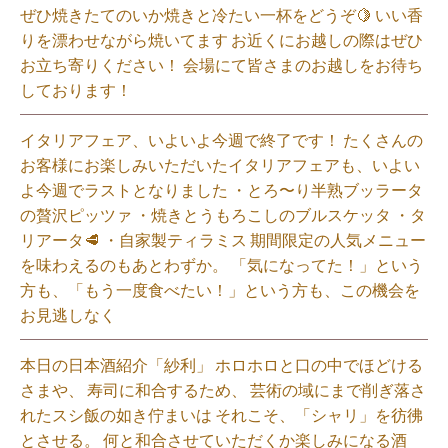
ぜひ焼きたてのいか焼きと冷たい一杯をどうぞ🍋 いい香
りを漂わせながら焼いてます お近くにお越しの際はぜひ
お立ち寄りください！ 会場にて皆さまのお越しをお待ち
しております！
イタリアフェア、いよいよ今週で終了です！ たくさんの
お客様にお楽しみいただいたイタリアフェアも、いよい
よ今週でラストとなりました ・とろ〜り半熟ブッラータ
の贅沢ピッツァ ・焼きとうもろこしのブルスケッタ ・タ
リアータ🥩 ・自家製ティラミス 期間限定の人気メニュー
を味わえるのもあとわずか。 「気になってた！」という
方も、「もう一度食べたい！」という方も、この機会を
お見逃しなく⁡
本日の日本酒紹介「紗利」 ホロホロと口の中でほどける
さまや、 寿司に和合するため、 芸術の域にまで削ぎ落さ
れたスシ飯の如き佇まいは それこそ、「シャリ」を彷彿
とさせる。 何と和合させていただくか楽しみになる酒