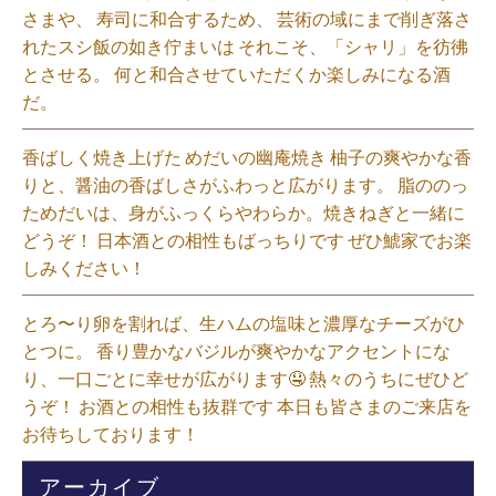
さまや、 寿司に和合するため、 芸術の域にまで削ぎ落さ
れたスシ飯の如き佇まいは それこそ、「シャリ」を彷彿
とさせる。 何と和合させていただくか楽しみになる酒
だ。⁡
香ばしく焼き上げた めだいの幽庵焼き 柚子の爽やかな香
りと、醤油の香ばしさがふわっと広がります。 脂ののっ
ためだいは、身がふっくらやわらか。焼きねぎと一緒に
どうぞ！ 日本酒との相性もばっちりです ぜひ鯱家でお楽
しみください！⁡
とろ〜り卵を割れば、生ハムの塩味と濃厚なチーズがひ
とつに。 香り豊かなバジルが爽やかなアクセントにな
り、一口ごとに幸せが広がります🤤 熱々のうちにぜひど
うぞ！ お酒との相性も抜群です 本日も皆さまのご来店を
お待ちしております！⁡
アーカイブ