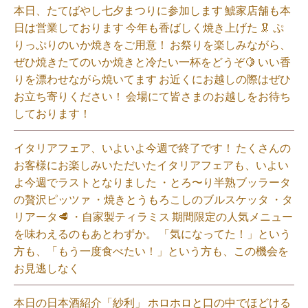
本日、たてばやし七夕まつりに参加します 鯱家店舗も本
日は営業しております️ 今年も香ばしく焼き上げた 🦑 ぷ
りっぷりのいか焼きをご用意！ お祭りを楽しみながら、
ぜひ焼きたてのいか焼きと冷たい一杯をどうぞ🍋 いい香
りを漂わせながら焼いてます お近くにお越しの際はぜひ
お立ち寄りください！ 会場にて皆さまのお越しをお待ち
しております！
イタリアフェア、いよいよ今週で終了です！ たくさんの
お客様にお楽しみいただいたイタリアフェアも、いよい
よ今週でラストとなりました ・とろ〜り半熟ブッラータ
の贅沢ピッツァ ・焼きとうもろこしのブルスケッタ ・タ
リアータ🥩 ・自家製ティラミス 期間限定の人気メニュー
を味わえるのもあとわずか。 「気になってた！」という
方も、「もう一度食べたい！」という方も、この機会を
お見逃しなく⁡
本日の日本酒紹介「紗利」 ホロホロと口の中でほどける