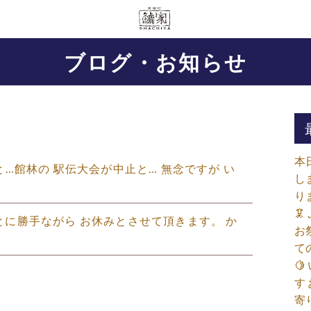
ブログ・お知らせ
本
 何と…館林の 駅伝大会が中止と… 無念ですが い
し
り

まことに勝手ながら お休みとさせて頂きます。 か
お
て

す
寄