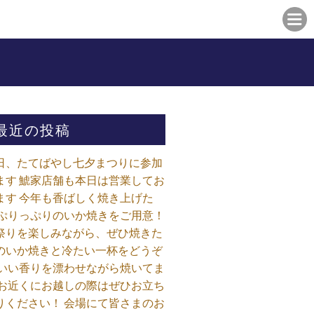
最近の投稿
日、たてばやし七夕まつりに参加
ます 鯱家店舗も本日は営業してお
ます️ 今年も香ばしく焼き上げた
 ぷりっぷりのいか焼きをご用意！
祭りを楽しみながら、ぜひ焼きた
のいか焼きと冷たい一杯をどうぞ
 いい香りを漂わせながら焼いてま
 お近くにお越しの際はぜひお立ち
りください！ 会場にて皆さまのお