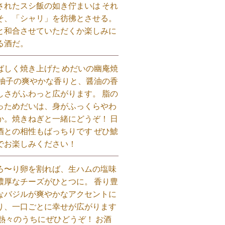
されたスシ飯の如き佇まいは それ
そ、「シャリ」を彷彿とさせる。
と和合させていただくか楽しみに
る酒だ。⁡
ばしく焼き上げた めだいの幽庵焼
 柚子の爽やかな香りと、醤油の香
しさがふわっと広がります。 脂の
っためだいは、身がふっくらやわ
か。焼きねぎと一緒にどうぞ！ 日
酒との相性もばっちりです ぜひ鯱
でお楽しみください！⁡
ろ〜り卵を割れば、生ハムの塩味
濃厚なチーズがひとつに。 香り豊
なバジルが爽やかなアクセントに
り、一口ごとに幸せが広がります
 熱々のうちにぜひどうぞ！ お酒