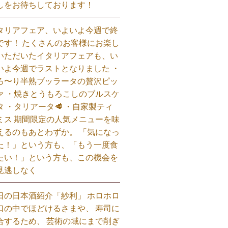
しをお待ちしております！
タリアフェア、いよいよ今週で終
です！ たくさんのお客様にお楽し
いただいたイタリアフェアも、い
いよ今週でラストとなりました ・
ろ〜り半熟ブッラータの贅沢ピッ
ァ ・焼きとうもろこしのブルスケ
タ ・タリアータ🥩 ・自家製ティ
ミス 期間限定の人気メニューを味
えるのもあとわずか。 「気になっ
た！」という方も、「もう一度食
たい！」という方も、この機会を
見逃しなく⁡
日の日本酒紹介「紗利」 ホロホロ
口の中でほどけるさまや、 寿司に
合するため、 芸術の域にまで削ぎ