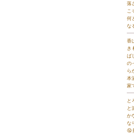
落
こ
何
な
香
き
ば
の
ら
本
家
と
と
か
な
