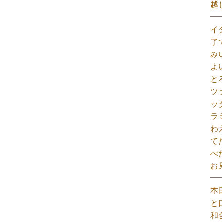
越
イ
了
み
よ
と
ツ
ッ
ラ
わ
て
べ
お
本
と
和