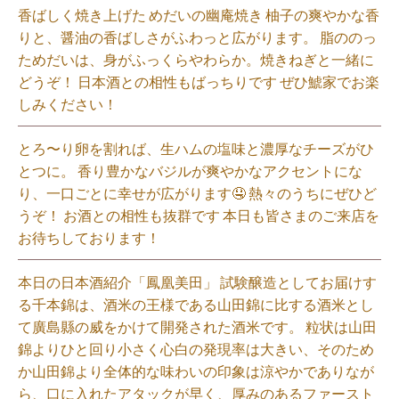
香ばしく焼き上げた めだいの幽庵焼き 柚子の爽やかな香
りと、醤油の香ばしさがふわっと広がります。 脂ののっ
ためだいは、身がふっくらやわらか。焼きねぎと一緒に
どうぞ！ 日本酒との相性もばっちりです ぜひ鯱家でお楽
しみください！⁡
とろ〜り卵を割れば、生ハムの塩味と濃厚なチーズがひ
とつに。 香り豊かなバジルが爽やかなアクセントにな
り、一口ごとに幸せが広がります🤤 熱々のうちにぜひど
うぞ！ お酒との相性も抜群です 本日も皆さまのご来店を
お待ちしております！⁡
本日の日本酒紹介「鳳凰美田」 試験醸造としてお届けす
る千本錦は、酒米の王様である山田錦に比する酒米とし
て廣島縣の威をかけて開発された酒米です。 粒状は山田
錦よりひと回り小さく心白の発現率は大きい、そのため
か山田錦より全体的な味わいの印象は涼やかでありなが
ら、口に入れたアタックが早く、厚みのあるファースト