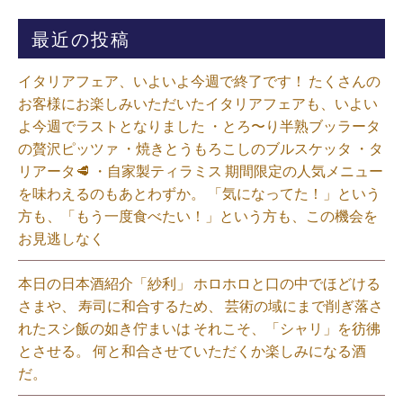
最近の投稿
イタリアフェア、いよいよ今週で終了です！ たくさんの
お客様にお楽しみいただいたイタリアフェアも、いよい
よ今週でラストとなりました ・とろ〜り半熟ブッラータ
の贅沢ピッツァ ・焼きとうもろこしのブルスケッタ ・タ
リアータ🥩 ・自家製ティラミス 期間限定の人気メニュー
を味わえるのもあとわずか。 「気になってた！」という
方も、「もう一度食べたい！」という方も、この機会を
お見逃しなく⁡
本日の日本酒紹介「紗利」 ホロホロと口の中でほどける
さまや、 寿司に和合するため、 芸術の域にまで削ぎ落さ
れたスシ飯の如き佇まいは それこそ、「シャリ」を彷彿
とさせる。 何と和合させていただくか楽しみになる酒
だ。⁡