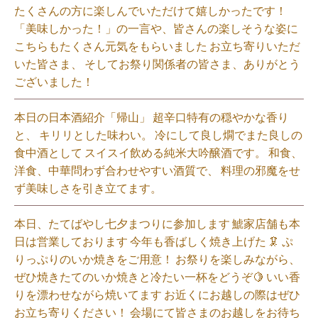
たくさんの方に楽しんでいただけて嬉しかったです！
「美味しかった！」の一言や、皆さんの楽しそうな姿に
こちらもたくさん元気をもらいました️ お立ち寄りいただ
いた皆さま、 そしてお祭り関係者の皆さま、ありがとう
ございました！⁡
本日の日本酒紹介「帰山」 超辛口特有の穏やかな香り
と、 キリリとした味わい。 冷にして良し燗でまた良しの
食中酒として スイスイ飲める純米大吟醸酒です。 和食、
洋食、中華問わず合わせやすい酒質で、 料理の邪魔をせ
ず美味しさを引き立てます。
本日、たてばやし七夕まつりに参加します 鯱家店舗も本
日は営業しております️ 今年も香ばしく焼き上げた 🦑 ぷ
りっぷりのいか焼きをご用意！ お祭りを楽しみながら、
ぜひ焼きたてのいか焼きと冷たい一杯をどうぞ🍋 いい香
りを漂わせながら焼いてます お近くにお越しの際はぜひ
お立ち寄りください！ 会場にて皆さまのお越しをお待ち