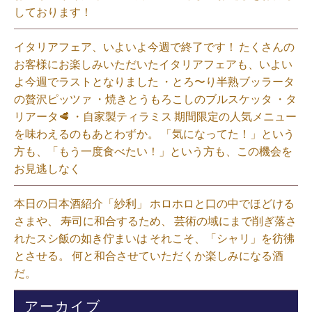
しております！
イタリアフェア、いよいよ今週で終了です！ たくさんの
お客様にお楽しみいただいたイタリアフェアも、いよい
よ今週でラストとなりました ・とろ〜り半熟ブッラータ
の贅沢ピッツァ ・焼きとうもろこしのブルスケッタ ・タ
リアータ🥩 ・自家製ティラミス 期間限定の人気メニュー
を味わえるのもあとわずか。 「気になってた！」という
方も、「もう一度食べたい！」という方も、この機会を
お見逃しなく⁡
本日の日本酒紹介「紗利」 ホロホロと口の中でほどける
さまや、 寿司に和合するため、 芸術の域にまで削ぎ落さ
れたスシ飯の如き佇まいは それこそ、「シャリ」を彷彿
とさせる。 何と和合させていただくか楽しみになる酒
だ。⁡
アーカイブ