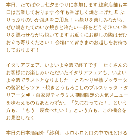
本日、たてばやし七夕まつりに参加します 鯱家店舗も本
日は営業しております️ 今年も香ばしく焼き上げた 🦑 ぷ
りっぷりのいか焼きをご用意！ お祭りを楽しみながら、
ぜひ焼きたてのいか焼きと冷たい一杯をどうぞ🍋 いい香
りを漂わせながら焼いてます お近くにお越しの際はぜひ
お立ち寄りください！ 会場にて皆さまのお越しをお待ち
しております！
イタリアフェア、いよいよ今週で終了です！ たくさんの
お客様にお楽しみいただいたイタリアフェアも、いよい
よ今週でラストとなりました ・とろ〜り半熟ブッラータ
の贅沢ピッツァ ・焼きとうもろこしのブルスケッタ ・タ
リアータ🥩 ・自家製ティラミス 期間限定の人気メニュー
を味わえるのもあとわずか。 「気になってた！」という
方も、「もう一度食べたい！」という方も、この機会を
お見逃しなく⁡
本日の日本酒紹介「紗利」 ホロホロと口の中でほどける