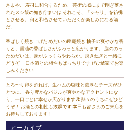
さまや、 寿司に和合するため、 芸術の域にまで削ぎ落さ
れたスシ飯の如き佇まいは それこそ、「シャリ」を彷彿
とさせる。 何と和合させていただくか楽しみになる酒
だ。⁡
香ばしく焼き上げた めだいの幽庵焼き 柚子の爽やかな香
りと、醤油の香ばしさがふわっと広がります。 脂ののっ
ためだいは、身がふっくらやわらか。焼きねぎと一緒に
どうぞ！ 日本酒との相性もばっちりです ぜひ鯱家でお楽
しみください！⁡
とろ〜り卵を割れば、生ハムの塩味と濃厚なチーズがひ
とつに。 香り豊かなバジルが爽やかなアクセントにな
り、一口ごとに幸せが広がります🤤 熱々のうちにぜひど
うぞ！ お酒との相性も抜群です 本日も皆さまのご来店を
お待ちしております！⁡
アーカイブ