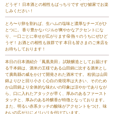
どうぞ！ 日本酒との相性もばっちりです ぜひ鯱家でお楽
しみください！⁡
とろ〜り卵を割れば、生ハムの塩味と濃厚なチーズがひ
とつに。 香り豊かなバジルが爽やかなアクセントにな
り、一口ごとに幸せが広がります🤤 熱々のうちにぜひど
うぞ！ お酒との相性も抜群です 本日も皆さまのご来店を
お待ちしております！⁡
本日の日本酒紹介「鳳凰美田」 試験醸造としてお届けす
る千本錦は、酒米の王様である山田錦に比する酒米とし
て廣島縣の威をかけて開発された酒米です。 粒状は山田
錦よりひと回り小さく心白の発現率は大きい、そのため
か山田錦より全体的な味わいの印象は涼やかでありなが
ら、口に入れたアタックが早く、厚みのあるファースト
タッチと、厚みのある吟醸香が特徴となっております。
また、明るい赤系タッチの酸味がアクセントをつけ、味
わいの広がりにメリハリを付けています。⁡