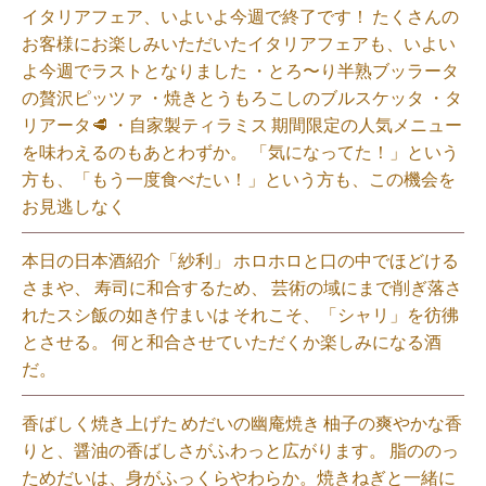
イタリアフェア、いよいよ今週で終了です！ たくさんの
お客様にお楽しみいただいたイタリアフェアも、いよい
よ今週でラストとなりました ・とろ〜り半熟ブッラータ
の贅沢ピッツァ ・焼きとうもろこしのブルスケッタ ・タ
リアータ🥩 ・自家製ティラミス 期間限定の人気メニュー
を味わえるのもあとわずか。 「気になってた！」という
方も、「もう一度食べたい！」という方も、この機会を
お見逃しなく⁡
本日の日本酒紹介「紗利」 ホロホロと口の中でほどける
さまや、 寿司に和合するため、 芸術の域にまで削ぎ落さ
れたスシ飯の如き佇まいは それこそ、「シャリ」を彷彿
とさせる。 何と和合させていただくか楽しみになる酒
だ。⁡
香ばしく焼き上げた めだいの幽庵焼き 柚子の爽やかな香
りと、醤油の香ばしさがふわっと広がります。 脂ののっ
ためだいは、身がふっくらやわらか。焼きねぎと一緒に