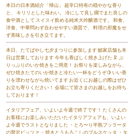
本日の日本酒紹介「帰山」 超辛口特有の穏やかな香り
と、 キリリとした味わい。 冷にして良し燗でまた良しの
食中酒として スイスイ飲める純米大吟醸酒です。 和食、
洋食、中華問わず合わせやすい酒質で、 料理の邪魔をせ
ず美味しさを引き立てます。
本日、たてばやし七夕まつりに参加します 鯱家店舗も本
日は営業しております️ 今年も香ばしく焼き上げた 🦑 ぷ
りっぷりのいか焼きをご用意！ お祭りを楽しみながら、
ぜひ焼きたてのいか焼きと冷たい一杯をどうぞ🍋 いい香
りを漂わせながら焼いてます お近くにお越しの際はぜひ
お立ち寄りください！ 会場にて皆さまのお越しをお待ち
しております！
イタリアフェア、いよいよ今週で終了です！ たくさんの
お客様にお楽しみいただいたイタリアフェアも、いよい
よ今週でラストとなりました ・とろ〜り半熟ブッラータ
の贅沢ピッツァ ・焼きとうもろこしのブルスケッタ ・タ