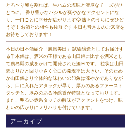
とろ〜り卵を割れば、生ハムの塩味と濃厚なチーズがひ
とつに。 香り豊かなバジルが爽やかなアクセントにな
り、一口ごとに幸せが広がります🤤 熱々のうちにぜひど
うぞ！ お酒との相性も抜群です 本日も皆さまのご来店を
お待ちしております！⁡
本日の日本酒紹介「鳳凰美田」 試験醸造としてお届けす
る千本錦は、酒米の王様である山田錦に比する酒米とし
て廣島縣の威をかけて開発された酒米です。 粒状は山田
錦よりひと回り小さく心白の発現率は大きい、そのため
か山田錦より全体的な味わいの印象は涼やかでありなが
ら、口に入れたアタックが早く、厚みのあるファースト
タッチと、厚みのある吟醸香が特徴となっております。
また、明るい赤系タッチの酸味がアクセントをつけ、味
わいの広がりにメリハリを付けています。⁡
アーカイブ