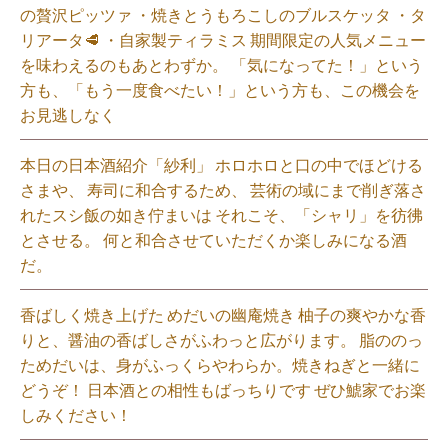
の贅沢ピッツァ ・焼きとうもろこしのブルスケッタ ・タ
リアータ🥩 ・自家製ティラミス 期間限定の人気メニュー
を味わえるのもあとわずか。 「気になってた！」という
方も、「もう一度食べたい！」という方も、この機会を
お見逃しなく⁡
本日の日本酒紹介「紗利」 ホロホロと口の中でほどける
さまや、 寿司に和合するため、 芸術の域にまで削ぎ落さ
れたスシ飯の如き佇まいは それこそ、「シャリ」を彷彿
とさせる。 何と和合させていただくか楽しみになる酒
だ。⁡
香ばしく焼き上げた めだいの幽庵焼き 柚子の爽やかな香
りと、醤油の香ばしさがふわっと広がります。 脂ののっ
ためだいは、身がふっくらやわらか。焼きねぎと一緒に
どうぞ！ 日本酒との相性もばっちりです ぜひ鯱家でお楽
しみください！⁡