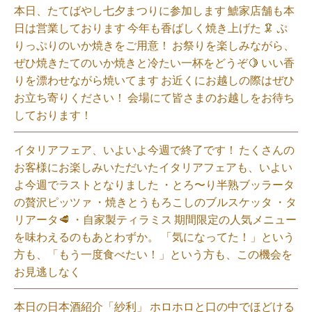
本日、たてばやし七夕まつりに参加します 鯱家店舗も本
日は営業しております️ 今年も香ばしく焼き上げた 🦑 ぷ
りっぷりのいか焼きをご用意！ お祭りを楽しみながら、
ぜひ焼きたてのいか焼きと冷たい一杯をどうぞ🍋 いい香
りを漂わせながら焼いてます お近くにお越しの際はぜひ
お立ち寄りください！ 会場にて皆さまのお越しをお待ち
しております！
イタリアフェア、いよいよ今週で終了です！ たくさんの
お客様にお楽しみいただいたイタリアフェアも、いよい
よ今週でラストとなりました ・とろ〜り半熟ブッラータ
の贅沢ピッツァ ・焼きとうもろこしのブルスケッタ ・タ
リアータ🥩 ・自家製ティラミス 期間限定の人気メニュー
を味わえるのもあとわずか。 「気になってた！」という
方も、「もう一度食べたい！」という方も、この機会を
お見逃しなく⁡
本日の日本酒紹介「紗利」 ホロホロと口の中でほどける