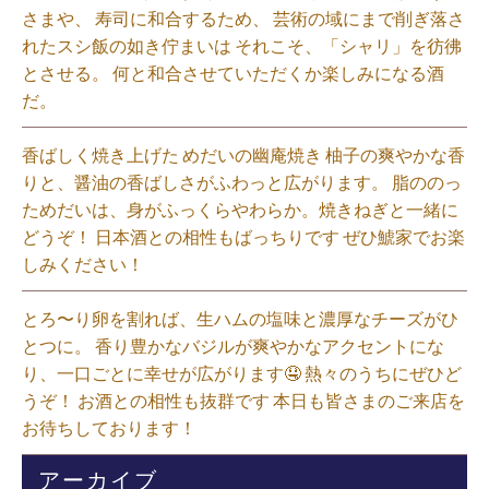
さまや、 寿司に和合するため、 芸術の域にまで削ぎ落さ
れたスシ飯の如き佇まいは それこそ、「シャリ」を彷彿
とさせる。 何と和合させていただくか楽しみになる酒
だ。⁡
香ばしく焼き上げた めだいの幽庵焼き 柚子の爽やかな香
りと、醤油の香ばしさがふわっと広がります。 脂ののっ
ためだいは、身がふっくらやわらか。焼きねぎと一緒に
どうぞ！ 日本酒との相性もばっちりです ぜひ鯱家でお楽
しみください！⁡
とろ〜り卵を割れば、生ハムの塩味と濃厚なチーズがひ
とつに。 香り豊かなバジルが爽やかなアクセントにな
り、一口ごとに幸せが広がります🤤 熱々のうちにぜひど
うぞ！ お酒との相性も抜群です 本日も皆さまのご来店を
お待ちしております！⁡
アーカイブ