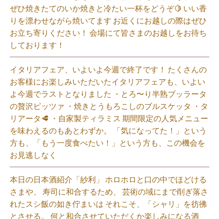
ぜひ焼きたてのいか焼きと冷たい一杯をどうぞ🍋 いい香
りを漂わせながら焼いてます お近くにお越しの際はぜひ
お立ち寄りください！ 会場にて皆さまのお越しをお待ち
しております！
イタリアフェア、いよいよ今週で終了です！ たくさんの
お客様にお楽しみいただいたイタリアフェアも、いよい
よ今週でラストとなりました ・とろ〜り半熟ブッラータ
の贅沢ピッツァ ・焼きとうもろこしのブルスケッタ ・タ
リアータ🥩 ・自家製ティラミス 期間限定の人気メニュー
を味わえるのもあとわずか。 「気になってた！」という
方も、「もう一度食べたい！」という方も、この機会を
お見逃しなく⁡
本日の日本酒紹介「紗利」 ホロホロと口の中でほどける
さまや、 寿司に和合するため、 芸術の域にまで削ぎ落さ
れたスシ飯の如き佇まいは それこそ、「シャリ」を彷彿
とさせる。 何と和合させていただくか楽しみになる酒