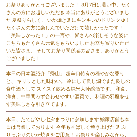
お祭りありがとうございました！ ⁡ 8月7日は暑い中、たく
さんの方にお越しいただき 本当にありがとうございまし
た 夏祭りらしく、 いか焼き🦑にキンキンのドリンク🍋！
たくさんの方に楽しんでいただけて嬉しかったです！
「美味しかった！」の一言や、皆さんの楽しそうな姿に
こちらもたくさん元気をもらいました️ お立ち寄りいただ
いた皆さま、 そしてお祭り関係者の皆さま、ありがとう
ございました！⁡
本日の日本酒紹介「帰山」 超辛口特有の穏やかな香り
と、 キリリとした味わい。 冷にして良し燗でまた良しの
食中酒として スイスイ飲める純米大吟醸酒です。 和食、
洋食、中華問わず合わせやすい酒質で、 料理の邪魔をせ
ず美味しさを引き立てます。
本日、たてばやし七夕まつりに参加します 鯱家店舗も本
日は営業しております️ 今年も香ばしく焼き上げた 🦑 ぷ
りっぷりのいか焼きをご用意！ お祭りを楽しみながら、