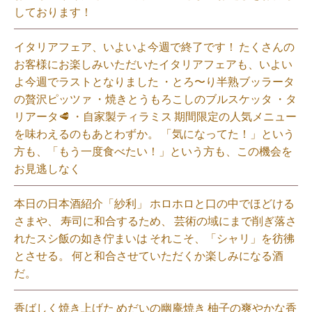
しております！
イタリアフェア、いよいよ今週で終了です！ たくさんの
お客様にお楽しみいただいたイタリアフェアも、いよい
よ今週でラストとなりました ・とろ〜り半熟ブッラータ
の贅沢ピッツァ ・焼きとうもろこしのブルスケッタ ・タ
リアータ🥩 ・自家製ティラミス 期間限定の人気メニュー
を味わえるのもあとわずか。 「気になってた！」という
方も、「もう一度食べたい！」という方も、この機会を
お見逃しなく⁡
本日の日本酒紹介「紗利」 ホロホロと口の中でほどける
さまや、 寿司に和合するため、 芸術の域にまで削ぎ落さ
れたスシ飯の如き佇まいは それこそ、「シャリ」を彷彿
とさせる。 何と和合させていただくか楽しみになる酒
だ。⁡
香ばしく焼き上げた めだいの幽庵焼き 柚子の爽やかな香