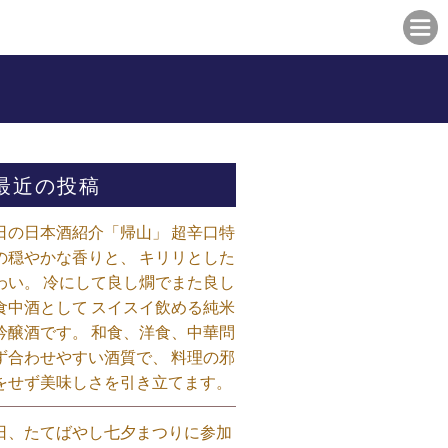
最近の投稿
日の日本酒紹介「帰山」 超辛口特
の穏やかな香りと、 キリリとした
わい。 冷にして良し燗でまた良し
食中酒として スイスイ飲める純米
吟醸酒です。 和食、洋食、中華問
ず合わせやすい酒質で、 料理の邪
をせず美味しさを引き立てます。
日、たてばやし七夕まつりに参加