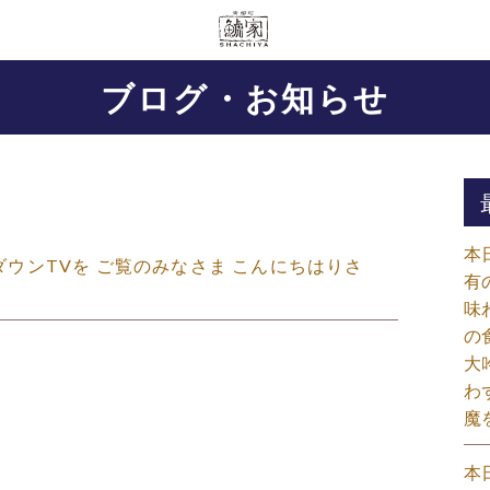
ブログ・お知らせ
本
ントダウンTVを ご覧のみなさま こんにちはりさ
有
味
の
大
わ
魔
本