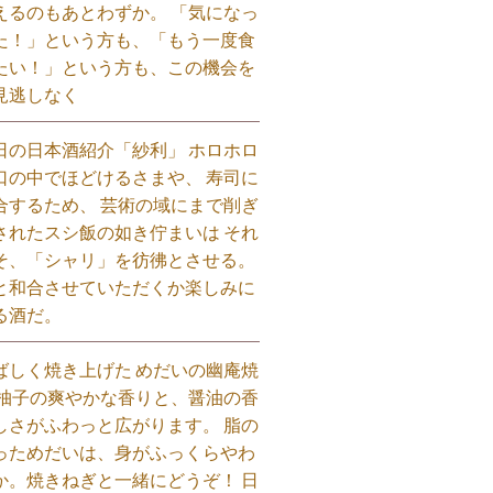
えるのもあとわずか。 「気になっ
た！」という方も、「もう一度食
たい！」という方も、この機会を
見逃しなく⁡
日の日本酒紹介「紗利」 ホロホロ
口の中でほどけるさまや、 寿司に
合するため、 芸術の域にまで削ぎ
されたスシ飯の如き佇まいは それ
そ、「シャリ」を彷彿とさせる。
と和合させていただくか楽しみに
る酒だ。⁡
ばしく焼き上げた めだいの幽庵焼
 柚子の爽やかな香りと、醤油の香
しさがふわっと広がります。 脂の
っためだいは、身がふっくらやわ
か。焼きねぎと一緒にどうぞ！ 日