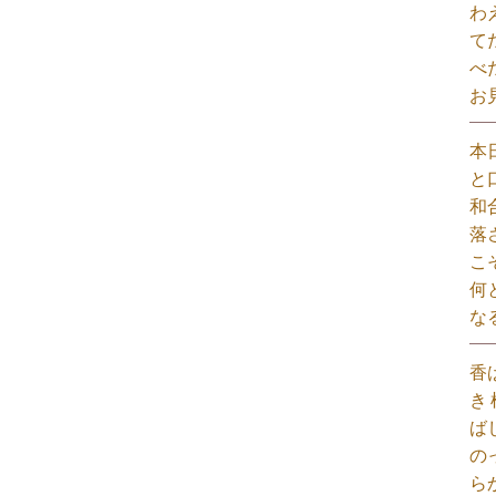
わ
て
べ
お
本
と
和
落
こ
何
な
香
き
ば
の
ら