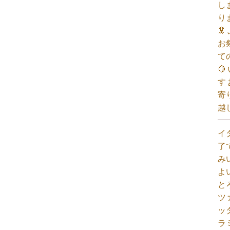
し
り

お
て

す
寄
越
イ
了
み
よ
と
ツ
ッ
ラ