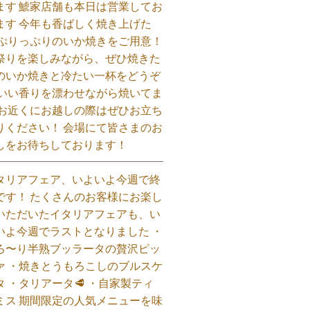
ます 鯱家店舗も本日は営業してお
ます️ 今年も香ばしく焼き上げた
 ぷりっぷりのいか焼きをご用意！
祭りを楽しみながら、ぜひ焼きた
のいか焼きと冷たい一杯をどうぞ
 いい香りを漂わせながら焼いてま
 お近くにお越しの際はぜひお立ち
りください！ 会場にて皆さまのお
しをお待ちしております！
タリアフェア、いよいよ今週で終
です！ たくさんのお客様にお楽し
いただいたイタリアフェアも、い
いよ今週でラストとなりました ・
ろ〜り半熟ブッラータの贅沢ピッ
ァ ・焼きとうもろこしのブルスケ
タ ・タリアータ🥩 ・自家製ティ
ミス 期間限定の人気メニューを味