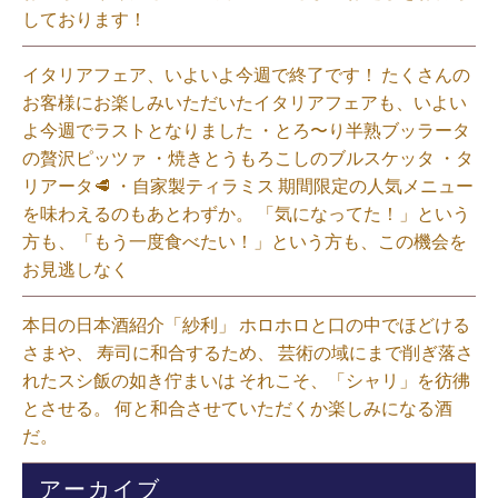
しております！
イタリアフェア、いよいよ今週で終了です！ たくさんの
お客様にお楽しみいただいたイタリアフェアも、いよい
よ今週でラストとなりました ・とろ〜り半熟ブッラータ
の贅沢ピッツァ ・焼きとうもろこしのブルスケッタ ・タ
リアータ🥩 ・自家製ティラミス 期間限定の人気メニュー
を味わえるのもあとわずか。 「気になってた！」という
方も、「もう一度食べたい！」という方も、この機会を
お見逃しなく⁡
本日の日本酒紹介「紗利」 ホロホロと口の中でほどける
さまや、 寿司に和合するため、 芸術の域にまで削ぎ落さ
れたスシ飯の如き佇まいは それこそ、「シャリ」を彷彿
とさせる。 何と和合させていただくか楽しみになる酒
だ。⁡
アーカイブ