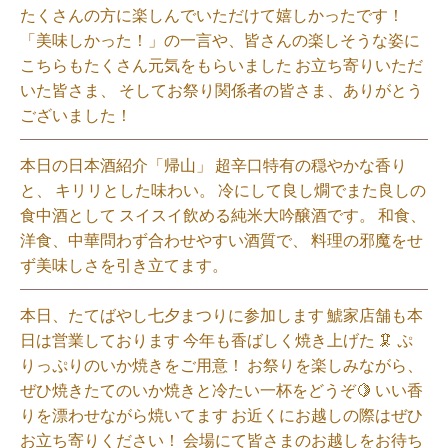
たくさんの方に楽しんでいただけて嬉しかったです！
「美味しかった！」の一言や、皆さんの楽しそうな姿に
こちらもたくさん元気をもらいました️ お立ち寄りいただ
いた皆さま、 そしてお祭り関係者の皆さま、ありがとう
ございました！⁡
本日の日本酒紹介「帰山」 超辛口特有の穏やかな香り
と、 キリリとした味わい。 冷にして良し燗でまた良しの
食中酒として スイスイ飲める純米大吟醸酒です。 和食、
洋食、中華問わず合わせやすい酒質で、 料理の邪魔をせ
ず美味しさを引き立てます。
本日、たてばやし七夕まつりに参加します 鯱家店舗も本
日は営業しております️ 今年も香ばしく焼き上げた 🦑 ぷ
りっぷりのいか焼きをご用意！ お祭りを楽しみながら、
ぜひ焼きたてのいか焼きと冷たい一杯をどうぞ🍋 いい香
りを漂わせながら焼いてます お近くにお越しの際はぜひ
お立ち寄りください！ 会場にて皆さまのお越しをお待ち