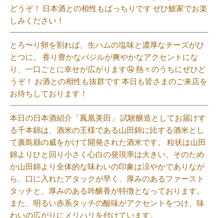
どうぞ！ 日本酒との相性もばっちりです ぜひ鯱家でお楽
しみください！⁡
とろ〜り卵を割れば、生ハムの塩味と濃厚なチーズがひ
とつに。 香り豊かなバジルが爽やかなアクセントにな
り、一口ごとに幸せが広がります🤤 熱々のうちにぜひど
うぞ！ お酒との相性も抜群です 本日も皆さまのご来店を
お待ちしております！⁡
本日の日本酒紹介「鳳凰美田」 試験醸造としてお届けす
る千本錦は、酒米の王様である山田錦に比する酒米とし
て廣島縣の威をかけて開発された酒米です。 粒状は山田
錦よりひと回り小さく心白の発現率は大きい、そのため
か山田錦より全体的な味わいの印象は涼やかでありなが
ら、口に入れたアタックが早く、厚みのあるファースト
タッチと、厚みのある吟醸香が特徴となっております。
また、明るい赤系タッチの酸味がアクセントをつけ、味
わいの広がりにメリハリを付けています。⁡