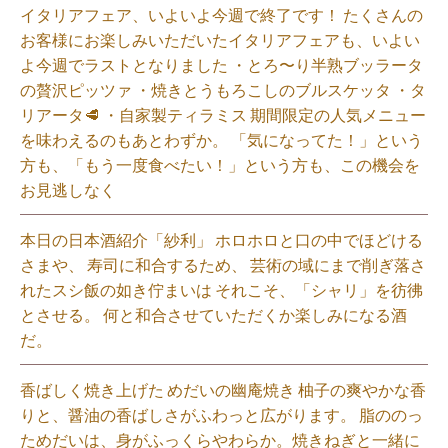
イタリアフェア、いよいよ今週で終了です！ たくさんの
お客様にお楽しみいただいたイタリアフェアも、いよい
よ今週でラストとなりました ・とろ〜り半熟ブッラータ
の贅沢ピッツァ ・焼きとうもろこしのブルスケッタ ・タ
リアータ🥩 ・自家製ティラミス 期間限定の人気メニュー
を味わえるのもあとわずか。 「気になってた！」という
方も、「もう一度食べたい！」という方も、この機会を
お見逃しなく⁡
本日の日本酒紹介「紗利」 ホロホロと口の中でほどける
さまや、 寿司に和合するため、 芸術の域にまで削ぎ落さ
れたスシ飯の如き佇まいは それこそ、「シャリ」を彷彿
とさせる。 何と和合させていただくか楽しみになる酒
だ。⁡
香ばしく焼き上げた めだいの幽庵焼き 柚子の爽やかな香
りと、醤油の香ばしさがふわっと広がります。 脂ののっ
ためだいは、身がふっくらやわらか。焼きねぎと一緒に