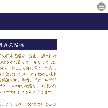
最近の投稿
日の日本酒紹介「帰山」 超辛口特
の穏やかな香りと、 キリリとした
わい。 冷にして良し燗でまた良し
食中酒として スイスイ飲める純米
吟醸酒です。 和食、洋食、中華問
ず合わせやすい酒質で、 料理の邪
をせず美味しさを引き立てます。
日、たてばやし七夕まつりに参加