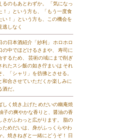
えるのもあとわずか。 「気になっ
た！」という方も、「もう一度食
たい！」という方も、この機会を
見逃しなく⁡
日の日本酒紹介「紗利」 ホロホロ
口の中でほどけるさまや、 寿司に
合するため、 芸術の域にまで削ぎ
されたスシ飯の如き佇まいは それ
そ、「シャリ」を彷彿とさせる。
と和合させていただくか楽しみに
る酒だ。⁡
ばしく焼き上げた めだいの幽庵焼
 柚子の爽やかな香りと、醤油の香
しさがふわっと広がります。 脂の
っためだいは、身がふっくらやわ
か。焼きねぎと一緒にどうぞ！ 日