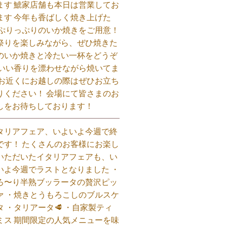
ます 鯱家店舗も本日は営業してお
ます️ 今年も香ばしく焼き上げた
 ぷりっぷりのいか焼きをご用意！
祭りを楽しみながら、ぜひ焼きた
のいか焼きと冷たい一杯をどうぞ
 いい香りを漂わせながら焼いてま
 お近くにお越しの際はぜひお立ち
りください！ 会場にて皆さまのお
しをお待ちしております！
タリアフェア、いよいよ今週で終
です！ たくさんのお客様にお楽し
いただいたイタリアフェアも、い
いよ今週でラストとなりました ・
ろ〜り半熟ブッラータの贅沢ピッ
ァ ・焼きとうもろこしのブルスケ
タ ・タリアータ🥩 ・自家製ティ
ミス 期間限定の人気メニューを味