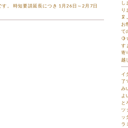
し
せです。 時短要請延長につき 1月26日～2月7日
り

お
て

す
寄
越
イ
了
み
よ
と
ツ
ッ
ラ