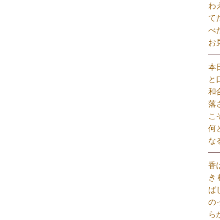
わ
て
べ
お
本
と
和
落
こ
何
な
香
き
ば
の
ら