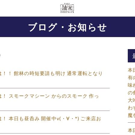
ブログ・お知らせ
）
本
にちは！！ 館林の時短要請も明け 通常運転となり
有
味
の
ちは！ スモークマシーン からのスモーク 作っ
大
わ
魔
は！ 本日も昼呑み 開催中v(・∀・*) ご来店お
本