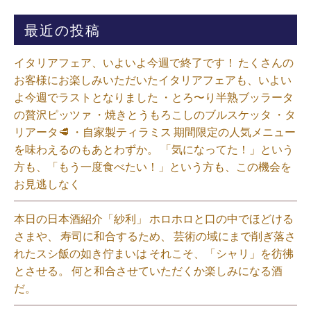
最近の投稿
イタリアフェア、いよいよ今週で終了です！ たくさんの
お客様にお楽しみいただいたイタリアフェアも、いよい
よ今週でラストとなりました ・とろ〜り半熟ブッラータ
の贅沢ピッツァ ・焼きとうもろこしのブルスケッタ ・タ
リアータ🥩 ・自家製ティラミス 期間限定の人気メニュー
を味わえるのもあとわずか。 「気になってた！」という
方も、「もう一度食べたい！」という方も、この機会を
お見逃しなく⁡
本日の日本酒紹介「紗利」 ホロホロと口の中でほどける
さまや、 寿司に和合するため、 芸術の域にまで削ぎ落さ
れたスシ飯の如き佇まいは それこそ、「シャリ」を彷彿
とさせる。 何と和合させていただくか楽しみになる酒
だ。⁡