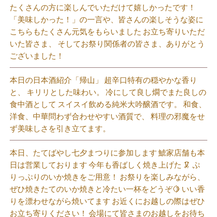
たくさんの方に楽しんでいただけて嬉しかったです！
「美味しかった！」の一言や、皆さんの楽しそうな姿に
こちらもたくさん元気をもらいました️ お立ち寄りいただ
いた皆さま、 そしてお祭り関係者の皆さま、ありがとう
ございました！⁡
本日の日本酒紹介「帰山」 超辛口特有の穏やかな香り
と、 キリリとした味わい。 冷にして良し燗でまた良しの
食中酒として スイスイ飲める純米大吟醸酒です。 和食、
洋食、中華問わず合わせやすい酒質で、 料理の邪魔をせ
ず美味しさを引き立てます。
本日、たてばやし七夕まつりに参加します 鯱家店舗も本
日は営業しております️ 今年も香ばしく焼き上げた 🦑 ぷ
りっぷりのいか焼きをご用意！ お祭りを楽しみながら、
ぜひ焼きたてのいか焼きと冷たい一杯をどうぞ🍋 いい香
りを漂わせながら焼いてます お近くにお越しの際はぜひ
お立ち寄りください！ 会場にて皆さまのお越しをお待ち