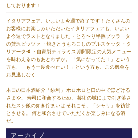
しております！
イタリアフェア、いよいよ今週で終了です！ たくさんの
お客様にお楽しみいただいたイタリアフェアも、いよい
よ今週でラストとなりました ・とろ〜り半熟ブッラータ
の贅沢ピッツァ ・焼きとうもろこしのブルスケッタ ・タ
リアータ🥩 ・自家製ティラミス 期間限定の人気メニュー
を味わえるのもあとわずか。 「気になってた！」という
方も、「もう一度食べたい！」という方も、この機会を
お見逃しなく⁡
本日の日本酒紹介「紗利」 ホロホロと口の中でほどける
さまや、 寿司に和合するため、 芸術の域にまで削ぎ落さ
れたスシ飯の如き佇まいは それこそ、「シャリ」を彷彿
とさせる。 何と和合させていただくか楽しみになる酒
だ。⁡
アーカイブ