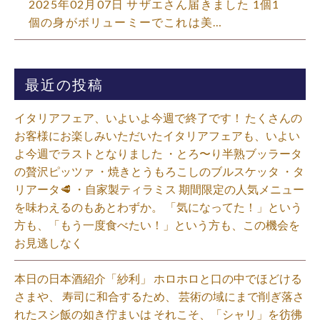
2025年02月07日 サザエさん届きました️ 1個1
個の身がボリューミーでこれは美…
最近の投稿
イタリアフェア、いよいよ今週で終了です！ たくさんの
お客様にお楽しみいただいたイタリアフェアも、いよい
よ今週でラストとなりました ・とろ〜り半熟ブッラータ
の贅沢ピッツァ ・焼きとうもろこしのブルスケッタ ・タ
リアータ🥩 ・自家製ティラミス 期間限定の人気メニュー
を味わえるのもあとわずか。 「気になってた！」という
方も、「もう一度食べたい！」という方も、この機会を
お見逃しなく⁡
本日の日本酒紹介「紗利」 ホロホロと口の中でほどける
さまや、 寿司に和合するため、 芸術の域にまで削ぎ落さ
れたスシ飯の如き佇まいは それこそ、「シャリ」を彷彿