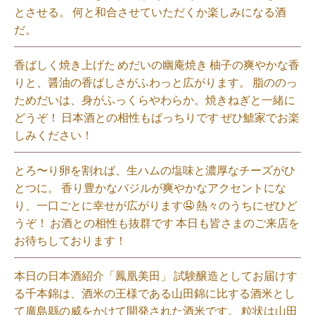
とさせる。 何と和合させていただくか楽しみになる酒
だ。⁡
香ばしく焼き上げた めだいの幽庵焼き 柚子の爽やかな香
りと、醤油の香ばしさがふわっと広がります。 脂ののっ
ためだいは、身がふっくらやわらか。焼きねぎと一緒に
どうぞ！ 日本酒との相性もばっちりです ぜひ鯱家でお楽
しみください！⁡
とろ〜り卵を割れば、生ハムの塩味と濃厚なチーズがひ
とつに。 香り豊かなバジルが爽やかなアクセントにな
り、一口ごとに幸せが広がります🤤 熱々のうちにぜひど
うぞ！ お酒との相性も抜群です 本日も皆さまのご来店を
お待ちしております！⁡
本日の日本酒紹介「鳳凰美田」 試験醸造としてお届けす
る千本錦は、酒米の王様である山田錦に比する酒米とし
て廣島縣の威をかけて開発された酒米です。 粒状は山田