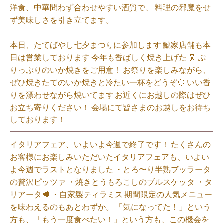
洋食、中華問わず合わせやすい酒質で、 料理の邪魔をせ
ず美味しさを引き立てます。
本日、たてばやし七夕まつりに参加します 鯱家店舗も本
日は営業しております️ 今年も香ばしく焼き上げた 🦑 ぷ
りっぷりのいか焼きをご用意！ お祭りを楽しみながら、
ぜひ焼きたてのいか焼きと冷たい一杯をどうぞ🍋 いい香
りを漂わせながら焼いてます お近くにお越しの際はぜひ
お立ち寄りください！ 会場にて皆さまのお越しをお待ち
しております！
イタリアフェア、いよいよ今週で終了です！ たくさんの
お客様にお楽しみいただいたイタリアフェアも、いよい
よ今週でラストとなりました ・とろ〜り半熟ブッラータ
の贅沢ピッツァ ・焼きとうもろこしのブルスケッタ ・タ
リアータ🥩 ・自家製ティラミス 期間限定の人気メニュー
を味わえるのもあとわずか。 「気になってた！」という
方も、「もう一度食べたい！」という方も、この機会を