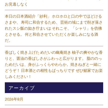
お見逃しなく⁡
本日の日本酒紹介「紗利」 ホロホロと口の中でほどける
さまや、 寿司に和合するため、 芸術の域にまで削ぎ落さ
れたスシ飯の如き佇まいは それこそ、「シャリ」を彷彿
とさせる。 何と和合させていただくか楽しみになる酒
だ。⁡
香ばしく焼き上げた めだいの幽庵焼き 柚子の爽やかな香
りと、醤油の香ばしさがふわっと広がります。 脂ののっ
ためだいは、身がふっくらやわらか。焼きねぎと一緒に
どうぞ！ 日本酒との相性もばっちりです ぜひ鯱家でお楽
しみください！⁡
アーカイブ
2026年8月