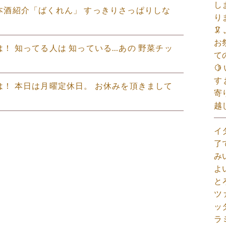
し
の日本酒紹介「ばくれん」 すっきりさっぱりしな
り

お
ちは！ 知ってる人は 知っている…あの 野菜チッ
て

す
にちは！ 本日は月曜定休日。 お休みを頂きまして
寄
越
イ
了
み
よ
と
ツ
ッ
ラ