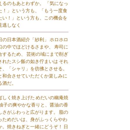
えるのもあとわずか。 「気になっ
た！」という方も、「もう一度食
たい！」という方も、この機会を
見逃しなく⁡
日の日本酒紹介「紗利」 ホロホロ
口の中でほどけるさまや、 寿司に
合するため、 芸術の域にまで削ぎ
されたスシ飯の如き佇まいは それ
そ、「シャリ」を彷彿とさせる。
と和合させていただくか楽しみに
る酒だ。⁡
ばしく焼き上げた めだいの幽庵焼
 柚子の爽やかな香りと、醤油の香
しさがふわっと広がります。 脂の
っためだいは、身がふっくらやわ
か。焼きねぎと一緒にどうぞ！ 日