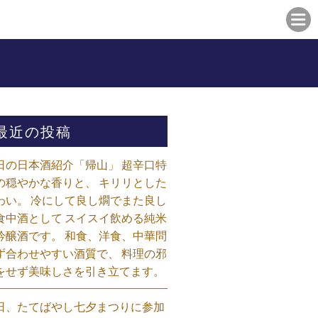
最近の投稿
日の日本酒紹介「帰山」 超辛口特
の穏やかな香りと、 キリリとした
わい。 冷にして良し燗でまた良し
食中酒として スイスイ飲める純米
吟醸酒です。 和食、洋食、中華問
ず合わせやすい酒質で、 料理の邪
をせず美味しさを引き立てます。
日、たてばやし七夕まつりに参加