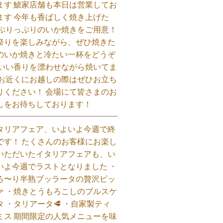
ます 鯱家店舗も本日は営業してお
ます️ 今年も香ばしく焼き上げた
 ぷりっぷりのいか焼きをご用意！
祭りを楽しみながら、ぜひ焼きた
のいか焼きと冷たい一杯をどうぞ
 いい香りを漂わせながら焼いてま
 お近くにお越しの際はぜひお立ち
りください！ 会場にて皆さまのお
しをお待ちしております！
タリアフェア、いよいよ今週で終
です！ たくさんのお客様にお楽し
いただいたイタリアフェアも、い
いよ今週でラストとなりました ・
ろ〜り半熟ブッラータの贅沢ピッ
ァ ・焼きとうもろこしのブルスケ
タ ・タリアータ🥩 ・自家製ティ
ミス 期間限定の人気メニューを味