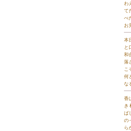
わ
て
べ
お
本
と
和
落
こ
何
な
香
き
ば
の
ら