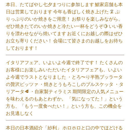
本日、たてばやし七夕まつりに参加します 鯱家店舗も本
日は営業しております️ 今年も香ばしく焼き上げた 🦑 ぷ
りっぷりのいか焼きをご用意！ お祭りを楽しみながら、
ぜひ焼きたてのいか焼きと冷たい一杯をどうぞ🍋 いい香
りを漂わせながら焼いてます お近くにお越しの際はぜひ
お立ち寄りください！ 会場にて皆さまのお越しをお待ち
しております！
イタリアフェア、いよいよ今週で終了です！ たくさんの
お客様にお楽しみいただいたイタリアフェアも、いよい
よ今週でラストとなりました ・とろ〜り半熟ブッラータ
の贅沢ピッツァ ・焼きとうもろこしのブルスケッタ ・タ
リアータ🥩 ・自家製ティラミス 期間限定の人気メニュー
を味わえるのもあとわずか。 「気になってた！」という
方も、「もう一度食べたい！」という方も、この機会を
お見逃しなく⁡
本日の日本酒紹介「紗利」 ホロホロと口の中でほどける