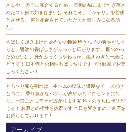
さまや、 寿司に和合するため、 芸術の域にまで削ぎ落さ
れたスシ飯の如き佇まいは それこそ、「シャリ」を彷彿
とさせる。 何と和合させていただくか楽しみになる酒
だ。⁡
香ばしく焼き上げた めだいの幽庵焼き 柚子の爽やかな香
りと、醤油の香ばしさがふわっと広がります。 脂ののっ
ためだいは、身がふっくらやわらか。焼きねぎと一緒に
どうぞ！ 日本酒との相性もばっちりです ぜひ鯱家でお楽
しみください！⁡
とろ〜り卵を割れば、生ハムの塩味と濃厚なチーズがひ
とつに。 香り豊かなバジルが爽やかなアクセントにな
り、一口ごとに幸せが広がります🤤 熱々のうちにぜひど
うぞ！ お酒との相性も抜群です 本日も皆さまのご来店を
お待ちしております！⁡
アーカイブ