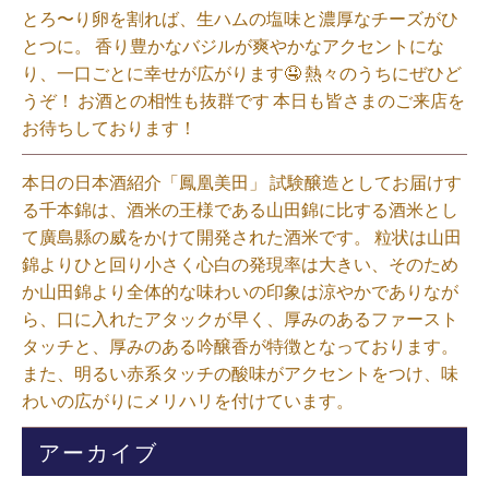
とろ〜り卵を割れば、生ハムの塩味と濃厚なチーズがひ
とつに。 香り豊かなバジルが爽やかなアクセントにな
り、一口ごとに幸せが広がります🤤 熱々のうちにぜひど
うぞ！ お酒との相性も抜群です 本日も皆さまのご来店を
お待ちしております！⁡
本日の日本酒紹介「鳳凰美田」 試験醸造としてお届けす
る千本錦は、酒米の王様である山田錦に比する酒米とし
て廣島縣の威をかけて開発された酒米です。 粒状は山田
錦よりひと回り小さく心白の発現率は大きい、そのため
か山田錦より全体的な味わいの印象は涼やかでありなが
ら、口に入れたアタックが早く、厚みのあるファースト
タッチと、厚みのある吟醸香が特徴となっております。
また、明るい赤系タッチの酸味がアクセントをつけ、味
わいの広がりにメリハリを付けています。⁡
アーカイブ