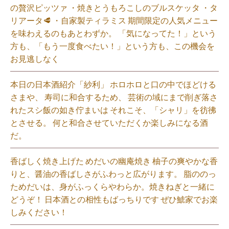
の贅沢ピッツァ ・焼きとうもろこしのブルスケッタ ・タ
リアータ🥩 ・自家製ティラミス 期間限定の人気メニュー
を味わえるのもあとわずか。 「気になってた！」という
方も、「もう一度食べたい！」という方も、この機会を
お見逃しなく⁡
本日の日本酒紹介「紗利」 ホロホロと口の中でほどける
さまや、 寿司に和合するため、 芸術の域にまで削ぎ落さ
れたスシ飯の如き佇まいは それこそ、「シャリ」を彷彿
とさせる。 何と和合させていただくか楽しみになる酒
だ。⁡
香ばしく焼き上げた めだいの幽庵焼き 柚子の爽やかな香
りと、醤油の香ばしさがふわっと広がります。 脂ののっ
ためだいは、身がふっくらやわらか。焼きねぎと一緒に
どうぞ！ 日本酒との相性もばっちりです ぜひ鯱家でお楽
しみください！⁡