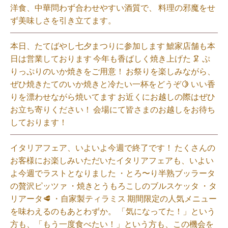
洋食、中華問わず合わせやすい酒質で、 料理の邪魔をせ
ず美味しさを引き立てます。
本日、たてばやし七夕まつりに参加します 鯱家店舗も本
日は営業しております️ 今年も香ばしく焼き上げた 🦑 ぷ
りっぷりのいか焼きをご用意！ お祭りを楽しみながら、
ぜひ焼きたてのいか焼きと冷たい一杯をどうぞ🍋 いい香
りを漂わせながら焼いてます お近くにお越しの際はぜひ
お立ち寄りください！ 会場にて皆さまのお越しをお待ち
しております！
イタリアフェア、いよいよ今週で終了です！ たくさんの
お客様にお楽しみいただいたイタリアフェアも、いよい
よ今週でラストとなりました ・とろ〜り半熟ブッラータ
の贅沢ピッツァ ・焼きとうもろこしのブルスケッタ ・タ
リアータ🥩 ・自家製ティラミス 期間限定の人気メニュー
を味わえるのもあとわずか。 「気になってた！」という
方も、「もう一度食べたい！」という方も、この機会を