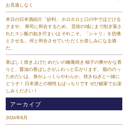
お見逃しなく⁡
本日の日本酒紹介「紗利」 ホロホロと口の中でほどける
さまや、 寿司に和合するため、 芸術の域にまで削ぎ落さ
れたスシ飯の如き佇まいは それこそ、「シャリ」を彷彿
とさせる。 何と和合させていただくか楽しみになる酒
だ。⁡
香ばしく焼き上げた めだいの幽庵焼き 柚子の爽やかな香
りと、醤油の香ばしさがふわっと広がります。 脂ののっ
ためだいは、身がふっくらやわらか。焼きねぎと一緒に
どうぞ！ 日本酒との相性もばっちりです ぜひ鯱家でお楽
しみください！⁡
アーカイブ
2026年8月