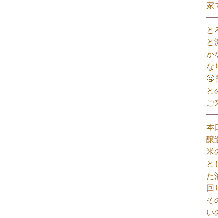
家
と
と
か
な

と
ご
本
醸
米
と
た
回
そ
い