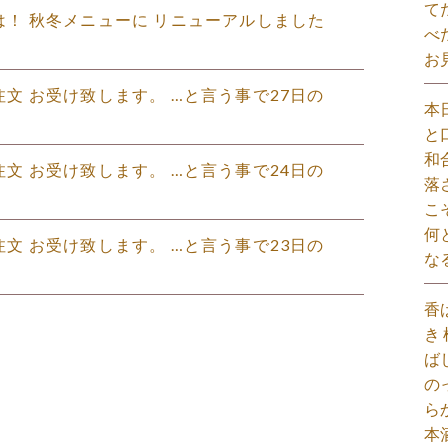
て
にちは！ 秋冬メニューに リニューアルしました
べ
お
ご注文 お受け致します。 …と言う事で27日の
本
と
和
ご注文 お受け致します。 …と言う事で24日の
落
こ
何
ご注文 お受け致します。 …と言う事で23日の
な
香
き
ば
の
ら
本