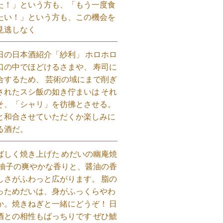
た！」という方も、「もう一度食
たい！」という方も、この機会を
見逃しなく⁡
日の日本酒紹介「紗利」 ホロホロ
口の中でほどけるさまや、 寿司に
合するため、 芸術の域にまで削ぎ
されたスシ飯の如き佇まいは それ
そ、「シャリ」を彷彿とさせる。
と和合させていただくか楽しみに
る酒だ。⁡
ばしく焼き上げた めだいの幽庵焼
 柚子の爽やかな香りと、醤油の香
しさがふわっと広がります。 脂の
っためだいは、身がふっくらやわ
か。焼きねぎと一緒にどうぞ！ 日
酒との相性もばっちりです ぜひ鯱