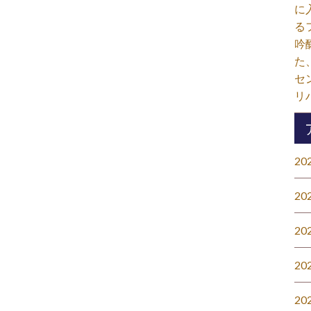
に
る
吟
た
セ
リ
20
20
20
20
20