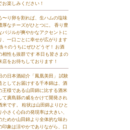
でお楽しみください！⁡
ろ〜り卵を割れば、生ハムの塩味
濃厚なチーズがひとつに。 香り豊
なバジルが爽やかなアクセントに
り、一口ごとに幸せが広がります
 熱々のうちにぜひどうぞ！ お酒
の相性も抜群です 本日も皆さまの
来店をお待ちしております！⁡
日の日本酒紹介「鳳凰美田」 試験
造としてお届けする千本錦は、酒
の王様である山田錦に比する酒米
して廣島縣の威をかけて開発され
酒米です。 粒状は山田錦よりひと
り小さく心白の発現率は大きい、
のためか山田錦より全体的な味わ
の印象は涼やかでありながら、口