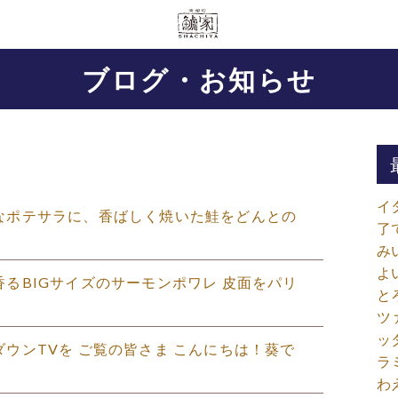
ブログ・お知らせ
イ
らかなポテサラに、香ばしく焼いた鮭をどんとの
了
み
よ
ーが香るBIGサイズのサーモンポワレ 皮面をパリ
と
ツ
ッ
ントダウンTVを ご覧の皆さま こんにちは！葵で
ラ
わ