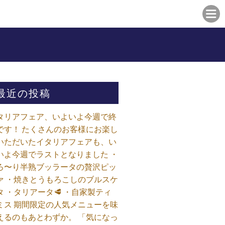
最近の投稿
タリアフェア、いよいよ今週で終
です！ たくさんのお客様にお楽し
いただいたイタリアフェアも、い
いよ今週でラストとなりました ・
ろ〜り半熟ブッラータの贅沢ピッ
ァ ・焼きとうもろこしのブルスケ
タ ・タリアータ🥩 ・自家製ティ
ミス 期間限定の人気メニューを味
えるのもあとわずか。 「気になっ