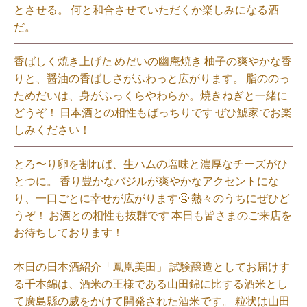
とさせる。 何と和合させていただくか楽しみになる酒
だ。⁡
香ばしく焼き上げた めだいの幽庵焼き 柚子の爽やかな香
りと、醤油の香ばしさがふわっと広がります。 脂ののっ
ためだいは、身がふっくらやわらか。焼きねぎと一緒に
どうぞ！ 日本酒との相性もばっちりです ぜひ鯱家でお楽
しみください！⁡
とろ〜り卵を割れば、生ハムの塩味と濃厚なチーズがひ
とつに。 香り豊かなバジルが爽やかなアクセントにな
り、一口ごとに幸せが広がります🤤 熱々のうちにぜひど
うぞ！ お酒との相性も抜群です 本日も皆さまのご来店を
お待ちしております！⁡
本日の日本酒紹介「鳳凰美田」 試験醸造としてお届けす
る千本錦は、酒米の王様である山田錦に比する酒米とし
て廣島縣の威をかけて開発された酒米です。 粒状は山田