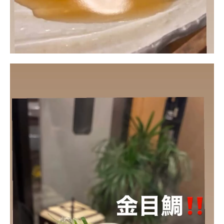
動
画
プ
レ
ー
ヤ
ー