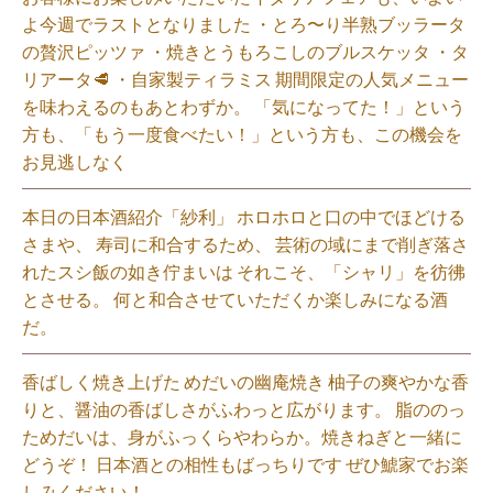
よ今週でラストとなりました ・とろ〜り半熟ブッラータ
の贅沢ピッツァ ・焼きとうもろこしのブルスケッタ ・タ
リアータ🥩 ・自家製ティラミス 期間限定の人気メニュー
を味わえるのもあとわずか。 「気になってた！」という
方も、「もう一度食べたい！」という方も、この機会を
お見逃しなく⁡
本日の日本酒紹介「紗利」 ホロホロと口の中でほどける
さまや、 寿司に和合するため、 芸術の域にまで削ぎ落さ
れたスシ飯の如き佇まいは それこそ、「シャリ」を彷彿
とさせる。 何と和合させていただくか楽しみになる酒
だ。⁡
香ばしく焼き上げた めだいの幽庵焼き 柚子の爽やかな香
りと、醤油の香ばしさがふわっと広がります。 脂ののっ
ためだいは、身がふっくらやわらか。焼きねぎと一緒に
どうぞ！ 日本酒との相性もばっちりです ぜひ鯱家でお楽
しみください！⁡