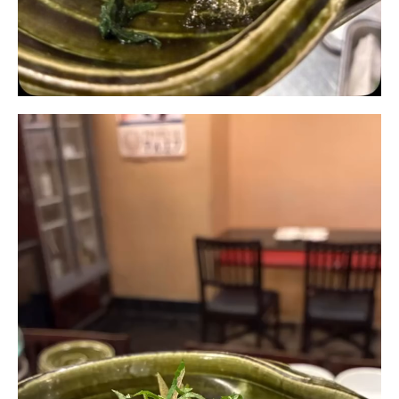
動
画
プ
レ
ー
ヤ
ー