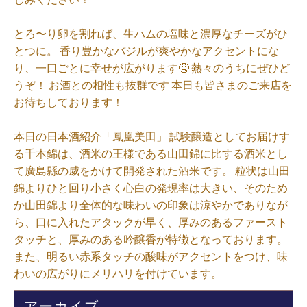
とろ〜り卵を割れば、生ハムの塩味と濃厚なチーズがひ
とつに。 香り豊かなバジルが爽やかなアクセントにな
り、一口ごとに幸せが広がります🤤 熱々のうちにぜひど
うぞ！ お酒との相性も抜群です 本日も皆さまのご来店を
お待ちしております！⁡
本日の日本酒紹介「鳳凰美田」 試験醸造としてお届けす
る千本錦は、酒米の王様である山田錦に比する酒米とし
て廣島縣の威をかけて開発された酒米です。 粒状は山田
錦よりひと回り小さく心白の発現率は大きい、そのため
か山田錦より全体的な味わいの印象は涼やかでありなが
ら、口に入れたアタックが早く、厚みのあるファースト
タッチと、厚みのある吟醸香が特徴となっております。
また、明るい赤系タッチの酸味がアクセントをつけ、味
わいの広がりにメリハリを付けています。⁡
アーカイブ