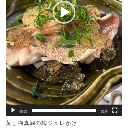
00:00
00:04
蒸し物真鯛の梅ジュレがけ